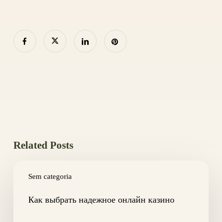
Related Posts
Как
выбрать
Sem categoria
надежное
онлайн
Как выбрать надежное онлайн казино
казино