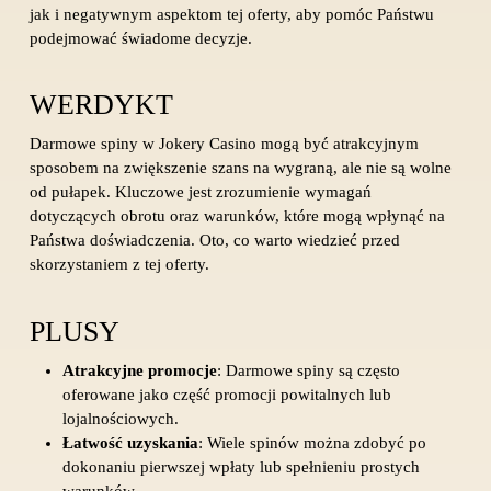
jak i negatywnym aspektom tej oferty, aby pomóc Państwu
podejmować świadome decyzje.
WERDYKT
Darmowe spiny w Jokery Casino mogą być atrakcyjnym
sposobem na zwiększenie szans na wygraną, ale nie są wolne
od pułapek. Kluczowe jest zrozumienie wymagań
dotyczących obrotu oraz warunków, które mogą wpłynąć na
Państwa doświadczenia. Oto, co warto wiedzieć przed
skorzystaniem z tej oferty.
PLUSY
Atrakcyjne promocje
: Darmowe spiny są często
oferowane jako część promocji powitalnych lub
lojalnościowych.
Łatwość uzyskania
: Wiele spinów można zdobyć po
dokonaniu pierwszej wpłaty lub spełnieniu prostych
warunków.