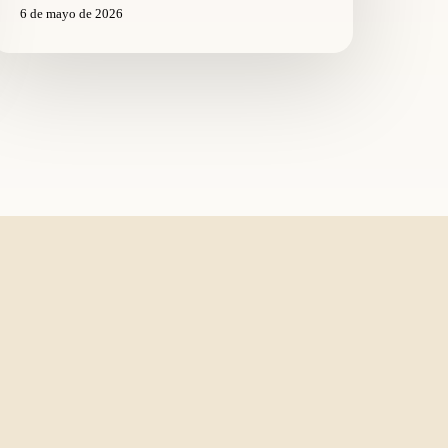
nche
6 de mayo de 2026
ezzo:
alcolo
ei
unti