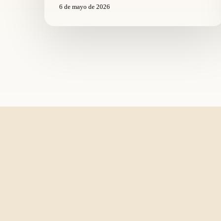
6 de mayo de 2026