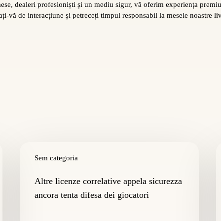
e, dealeri profesioniști și un mediu sigur, vă oferim experiența premiu
rați-vă de interacțiune și petreceți timpul responsabil la mesele noastre li
Altre
C
licenze
Sem categoria
r
correlative
d
appela
s
Altre licenze correlative appela sicurezza
sicurezza
g
ancora tenta difesa dei giocatori
ancora
p
tenta
s