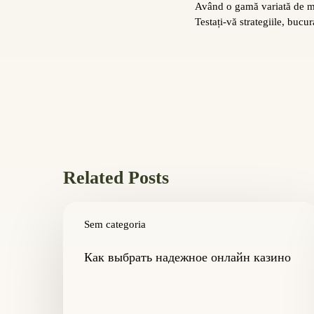
Având o gamă variată de mes
Testați-vă strategiile, bucu
Related Posts
Как
выбрать
Sem categoria
надежное
онлайн
Как выбрать надежное онлайн казино
казино