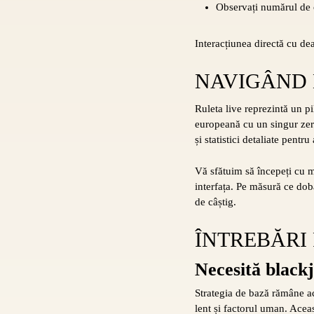
Observați numărul de c
Interacțiunea directă cu deal
NAVIGÂND 
Ruleta live reprezintă un pi
europeană cu un singur zero
și statistici detaliate pentr
Vă sfătuim să începeți cu me
interfața. Pe măsură ce dob
de câștig.
ÎNTREBĂRI
Necesită blackj
Strategia de bază rămâne ac
lent și factorul uman. Aceas