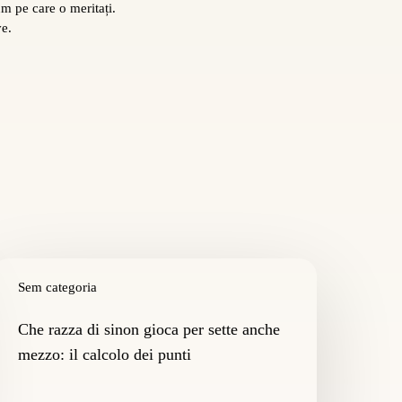
m pe care o meritați.
ve.
he
azza
Sem categoria
i
inon
Che razza di sinon gioca per sette anche
ioca
mezzo: il calcolo dei punti
er
ette