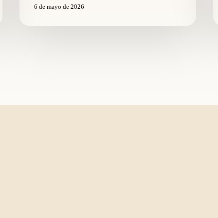
difesa
a
6 de mayo de 2026
dei
m
giocatori
il
c
d
p