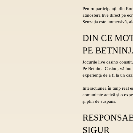
Pentru participanții din Ro
atmosfera live direct pe ec
Senzația este immersivă, ale
DIN CE MOT
PE BETNINJ
Jocurile live casino consti
Pe Betninja Casino, vă bucu
experiență de a fi la un caz
Interacțiunea în timp real e
comunitate activă și o experi
și plin de suspans.
RESPONSAB
SIGUR