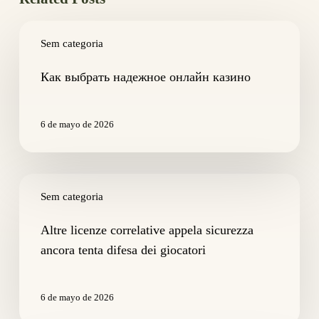
Как
выбрать
Sem categoria
надежное
онлайн
Как выбрать надежное онлайн казино
казино
6 de mayo de 2026
Altre
licenze
Sem categoria
correlative
appela
Altre licenze correlative appela sicurezza
sicurezza
ancora tenta difesa dei giocatori
ancora
tenta
difesa
6 de mayo de 2026
dei