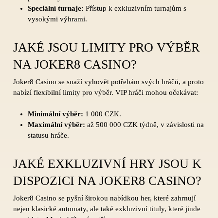
Speciální turnaje:
Přístup k exkluzivním turnajům s
vysokými výhrami.
JAKÉ JSOU LIMITY PRO VÝBĚR
NA JOKER8 CASINO?
Joker8 Casino se snaží vyhovět potřebám svých hráčů, a proto
nabízí flexibilní limity pro výběr. VIP hráči mohou očekávat:
Minimální výběr:
1 000 CZK.
Maximální výběr:
až 500 000 CZK týdně, v závislosti na
statusu hráče.
JAKÉ EXKLUZIVNÍ HRY JSOU K
DISPOZICI NA JOKER8 CASINO?
Joker8 Casino se pyšní širokou nabídkou her, které zahrnují
nejen klasické automaty, ale také exkluzivní tituly, které jinde