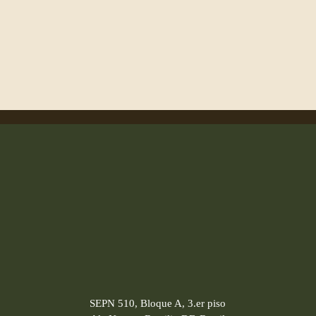
SEPN 510, Bloque A, 3.er piso