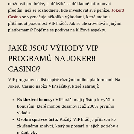
možností pro hráče, je důležité se důkladně informovat
předtím, než se rozhodnete, kde investovat své peníze.
Joker8
Casino
se vyznačuje několika výhodami, které mohou
přitáhnout pozornost VIP hráčů. Jak se ale srovnává s jinými
platformami? Pojďme se podívat na klíčové aspekty.
JAKÉ JSOU VÝHODY VIP
PROGRAMŮ NA JOKER8
CASINO?
VIP programy se liší napříč různými online platformami. Na
Joker8 Casino nabízí VIP zážitky, které zahrnují:
Exkluzivní bonusy:
VIP hráči mají přístup k vyšším
bonusům, které mohou dosahovat až 200% prvního
vkladu.
Osobní správce účtu:
Každý VIP hráč je přiřazen ke
zkušenému správci, který se postará o jejich potřeby a
požadavky.