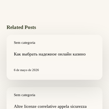
Related Posts
Как
выбрать
Sem categoria
надежное
онлайн
Как выбрать надежное онлайн казино
казино
6 de mayo de 2026
Altre
licenze
Sem categoria
correlative
appela
Altre licenze correlative appela sicurezza