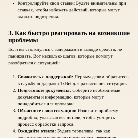
Контролируйте свои ставки: Будьте внимательны при
ставках, чтобы избежать действий, которые могут
вызвать подозрения.
3. Как быстро реагировать на возникшие
проблемы
Если вы столкнулись с задержками в выводе средств, не
паниковать. Вот несколько шагов, которые помогут
разобраться с ситуацией:
Свяжитесь с поддержкой:
Первым делом обратитесь
в службу поддержки 1xBet для разъяснения ситуации.
Подготовьте документы:
Соберите необходимые
документы и информацию, которые могут
понадобиться для проверки.
Объясните свою ситуацию:
Изложите проблему
подробно, указывая все детали, чтобы ускорить
процесс обработки запроса.
Ожидайте ответа:
Будьте терпеливы, так как
рассмотрение вопросов может занять некоторое