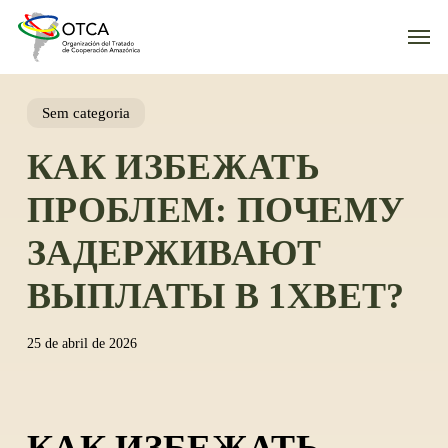
Skip
Men
to
main
content
Sem categoria
КАК ИЗБЕЖАТЬ
ПРОБЛЕМ: ПОЧЕМУ
ЗАДЕРЖИВАЮТ
ВЫПЛАТЫ В 1XBET?
25 de abril de 2026
КАК ИЗБЕЖАТЬ