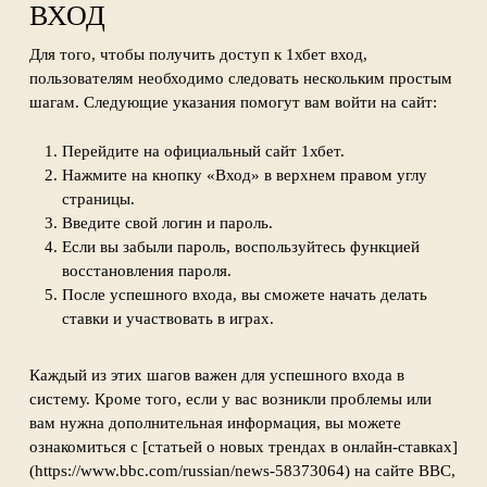
ВХОД
Для того, чтобы получить доступ к 1хбет вход,
пользователям необходимо следовать нескольким простым
шагам. Следующие указания помогут вам войти на сайт:
Перейдите на официальный сайт 1хбет.
Нажмите на кнопку «Вход» в верхнем правом углу
страницы.
Введите свой логин и пароль.
Если вы забыли пароль, воспользуйтесь функцией
восстановления пароля.
После успешного входа, вы сможете начать делать
ставки и участвовать в играх.
Каждый из этих шагов важен для успешного входа в
систему. Кроме того, если у вас возникли проблемы или
вам нужна дополнительная информация, вы можете
ознакомиться с [статьей о новых трендах в онлайн-ставках]
(https://www.bbc.com/russian/news-58373064) на сайте BBC,