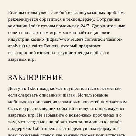
Если вы столкнулись с любой из вышеуказанных проблем,
рекомендуется обратиться в техподдержку. Сотрудники
компании 1хбет готовы помочь вам 24/7. Дополнительные
советы по азартным играм можно найти в [анализе
индустрии казино](https://www.reuters.com/article/casinos-
analysis) на сайте Reuters, который предлагает
всесторонний взгляд на текущие тренды в области
азартных игр.
ЗАКЛЮЧЕНИЕ
Доступ к 1хбет вход может осуществляться с легкостью,
если следовать описанным шагам. Использование
мобильного приложения и знаковых новостей поможет вам
быть в курсе последних событий и получать максимум от
азартных игр. Не забывайте о возможных проблемах и о
том, что всегда можно обратиться за помощью к службе
поддержки. 1хбет предлагает надежную платформу для
всех любителей ставок, где каждый сможет почувствовать