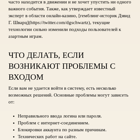
часто находится в движении и не хочет упустить ни одного
важного события. Также, как утверждает известный
эксперт в области онлайн-казино, [гемблинг-историк Дэвид
Г. Шварц](https://twitter.com/dgschwartz), текущие
технологии сильно изменили подходы пользователей к
азартным играм.
ЧТО ДЕЛАТЬ, ЕСЛИ
ВОЗНИКАЮТ ПРОБЛЕМЫ С
ВХОДОМ
Если вам не удается войти в систему, есть несколько
возможных решений. Основные проблемы могут зависеть
от:
Неправильного ввода логина или пароля.
Проблем с интернет-соединением.
Блокировки аккаунта по разным причинам.
Технических работ на сайте.