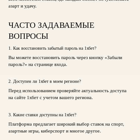
азарт и удачу.
ЧАСТО ЗАДАВАЕМЫЕ
ВОПРОСЫ
1. Как восстановить забытый пароль на 1хбет?
Вы можете восстановить пароль через кнопку «Забыли
пароль?» на странице входа.
2. Доступен ли 1хбет в моем регионе?
Перед использованием проверяйте актуальность доступа
на сайте 1хбет с учетом вашего региона.
3. Какие ставки доступны на 1хбет?
Платформа предлагает широкий выбор ставок на спорт,
азартные игры, киберспорт и многое другое.