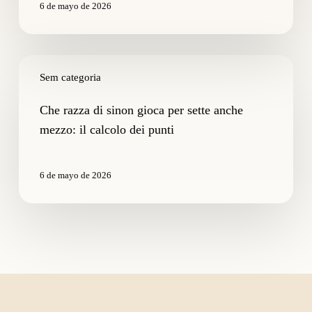
6 de mayo de 2026
dei
giocatori
Che
razza
Sem categoria
di
sinon
Che razza di sinon gioca per sette anche
gioca
mezzo: il calcolo dei punti
per
sette
anche
6 de mayo de 2026
mezzo:
il
calcolo
dei
punti