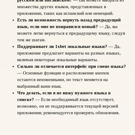
русском или английском?
— Вы можете выбрать из
множества других языков, представленных в
приложении, таких как испанский или немецкий.
Есть ли возможность вернуть назад предыдущий
язык, если мне не понравился новый?
— Да, вы
можете легко вернуться к предыдущему языку, следуя
тем же шагам.
Поддерживает ли 1xbet локальные языки?
— Да,
приложение предлагает варианты на разных языках,
включая некоторые локальные варианты.
Сильно ли отличается интерфейс при смене языка?
— Основные функции и расположение кнопок
остаются неизменными, но текст меняется на
выбранный вами язык.
Что делать, если я не вижу нужного языка в
списке?
— Если необходимый язык отсутствует,
возможно, он не поддерживается текущей версией
приложения; рекомендуется проверять обновления.