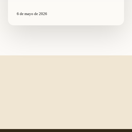
sette
anche
6 de mayo de 2026
mezzo:
il
calcolo
dei
punti