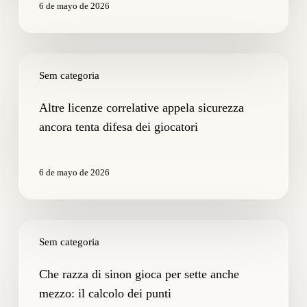
6 de mayo de 2026
Altre
licenze
Sem categoria
correlative
appela
Altre licenze correlative appela sicurezza
sicurezza
ancora tenta difesa dei giocatori
ancora
tenta
difesa
6 de mayo de 2026
dei
giocatori
Che
razza
Sem categoria
di
sinon
Che razza di sinon gioca per sette anche
gioca
mezzo: il calcolo dei punti
per