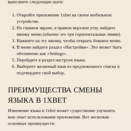
выполните следующие шаги:
Откройте приложение 1xbet на своем мобильном
устройстве.
На главном экране, в правом верхнем углу, найдите
иконку меню (обычно это три горизонтальные линии).
Нажмите на эту иконку, чтобы открыть боковое меню.
В меню найдите раздел «Настройки». Это может быть
обозначено как «Settings».
Перейдите в раздел настроек языка.
Выберите желаемый язык из предложенного списка и
подтвердите свой выбор.
ПРЕИМУЩЕСТВА СМЕНЫ
ЯЗЫКА В 1XBET
Изменение языка в 1xbet может существенно улучшить
ваш опыт использования приложения. Вот несколько
основных преимуществ: