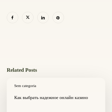
Related Posts
Как
выбрать
Sem categoria
надежное
онлайн
Как выбрать надежное онлайн казино
казино