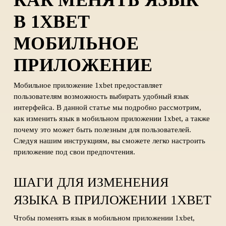
В 1XBET
МОБИЛЬНОЕ
ПРИЛОЖЕНИЕ
Мобильное приложение 1xbet предоставляет
пользователям возможность выбирать удобный язык
интерфейса. В данной статье мы подробно рассмотрим,
как изменить язык в мобильном приложении 1xbet, а также
почему это может быть полезным для пользователей.
Следуя нашим инструкциям, вы сможете легко настроить
приложение под свои предпочтения.
ШАГИ ДЛЯ ИЗМЕНЕНИЯ
ЯЗЫКА В ПРИЛОЖЕНИИ 1XBET
Чтобы поменять язык в мобильном приложении 1xbet,