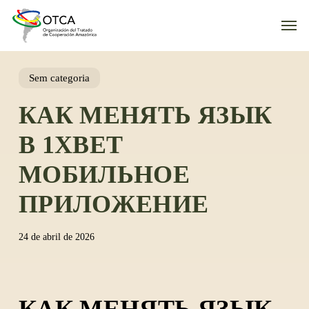
Skip
Men
to
main
content
Sem categoria
КАК МЕНЯТЬ ЯЗЫК
В 1XBET
МОБИЛЬНОЕ
ПРИЛОЖЕНИЕ
24 de abril de 2026
КАК МЕНЯТЬ ЯЗЫК