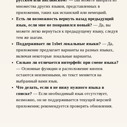
русском или английском?
— Вы можете выбрать из
множества других языков, представленных в
приложении, таких как испанский или немецкий.
Есть ли возможность вернуть назад предыдущий
язык, если мне не понравился новый?
— Да, вы
можете легко вернуться к предыдущему языку, следуя
тем же шагам.
Поддерживает ли 1xbet локальные языки?
— Да,
приложение предлагает варианты на разных языках,
включая некоторые локальные варианты.
Сильно ли отличается интерфейс при смене языка?
— Основные функции и расположение кнопок
остаются неизменными, но текст меняется на
выбранный вами язык.
Что делать, если я не вижу нужного языка в
списке?
— Если необходимый язык отсутствует,
возможно, он не поддерживается текущей версией
приложения; рекомендуется проверять обновления.