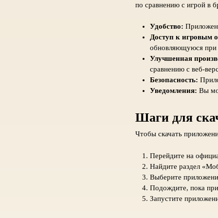
по сравнению с игрой в б
Удобство:
Приложени
Доступ к игровым 
обновляющуюся при 
Улучшенная произв
сравнению с веб-вер
Безопасность:
Прило
Уведомления:
Вы мо
Шаги для ска
Чтобы скачать приложени
Перейдите на официа
Найдите раздел «Моб
Выберите приложение
Подождите, пока при
Запустите приложени