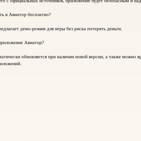
его с официальных источников, приложение будет безопасным и на
ть в Авиатор бесплатно?
едлагает демо-режим для игры без риска потерять деньги.
приложение Авиатор?
атически обновляется при наличии новой версии, а также можно 
риложений.