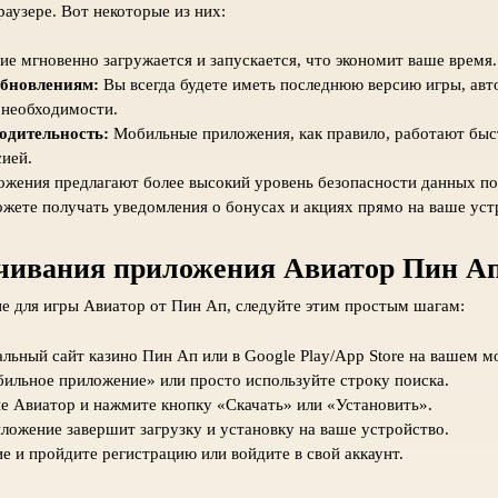
раузере. Вот некоторые из них:
е мгновенно загружается и запускается, что экономит ваше время.
обновлениям:
Вы всегда будете иметь последнюю версию игры, авт
необходимости.
одительность:
Мобильные приложения, как правило, работают быст
сией.
жения предлагают более высокий уровень безопасности данных по
жете получать уведомления о бонусах и акциях прямо на ваше уст
чивания приложения Авиатор Пин А
е для игры Авиатор от Пин Ап, следуйте этим простым шагам:
льный сайт казино Пин Ап или в Google Play/App Store на вашем м
ильное приложение» или просто используйте строку поиска.
 Авиатор и нажмите кнопку «Скачать» или «Установить».
ложение завершит загрузку и установку на ваше устройство.
е и пройдите регистрацию или войдите в свой аккаунт.