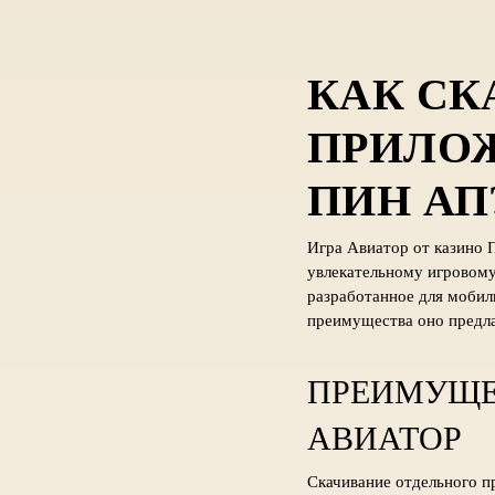
КАК СК
ПРИЛОЖ
ПИН АП
Игра Авиатор от казино 
увлекательному игровому
разработанное для мобиль
преимущества оно предла
ПРЕИМУЩЕ
АВИАТОР
Скачивание отдельного п