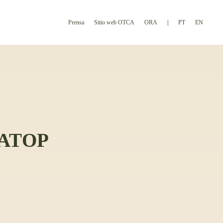
Prensa
Sitio web OTCA
ORA
PT
EN
АТОР