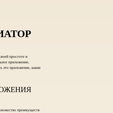
ИАТОР
своей простоте и
льное приложение,
ь это приложение, какие
ЛОЖЕНИЯ
 множество преимуществ