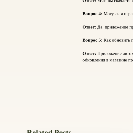
Ответ:
Если вы скачаете 
Вопрос 4:
Могу ли я игра
Ответ:
Да, приложение пр
Вопрос 5:
Как обновить 
Ответ:
Приложение автом
обновления в магазине п
Related Posts