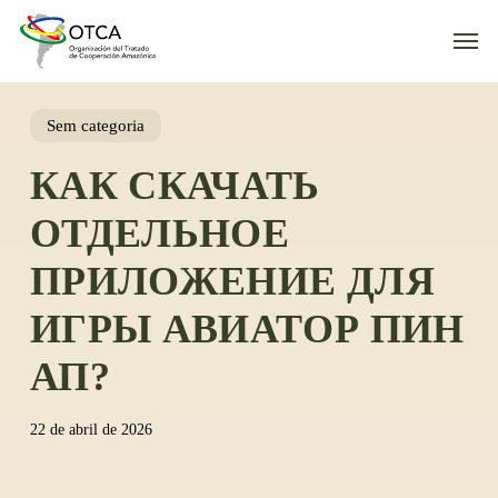
Skip
Men
to
main
content
Sem categoria
КАК СКАЧАТЬ
ОТДЕЛЬНОЕ
ПРИЛОЖЕНИЕ ДЛЯ
ИГРЫ АВИАТОР ПИН
АП?
22 de abril de 2026