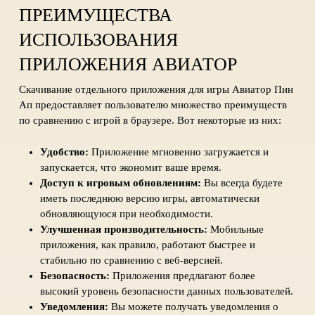
ПРЕИМУЩЕСТВА
ИСПОЛЬЗОВАНИЯ
ПРИЛОЖЕНИЯ АВИАТОР
Скачивание отдельного приложения для игры Авиатор Пин
Ап предоставляет пользователю множество преимуществ
по сравнению с игрой в браузере. Вот некоторые из них:
Удобство:
Приложение мгновенно загружается и
запускается, что экономит ваше время.
Доступ к игровым обновлениям:
Вы всегда будете
иметь последнюю версию игры, автоматически
обновляющуюся при необходимости.
Улучшенная производительность:
Мобильные
приложения, как правило, работают быстрее и
стабильно по сравнению с веб-версией.
Безопасность:
Приложения предлагают более
высокий уровень безопасности данных пользователей.
Уведомления:
Вы можете получать уведомления о