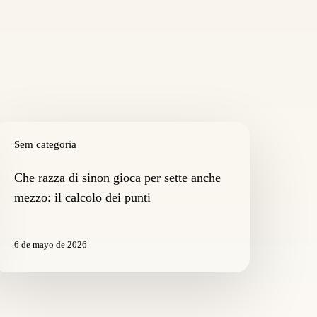
he
azza
Sem categoria
i
inon
Che razza di sinon gioca per sette anche
ioca
mezzo: il calcolo dei punti
er
ette
nche
6 de mayo de 2026
ezzo:
alcolo
ei
unti