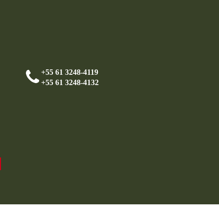
+55 61 3248-4119
+55 61 3248-4132