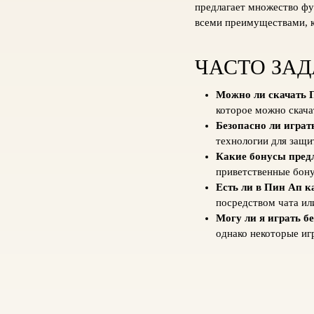
предлагает множество фу
всеми преимуществами, к
ЧАСТО ЗАД
Можно ли скачать 
которое можно скача
Безопасно ли играт
технологии для защи
Какие бонусы пред
приветственные бону
Есть ли в Пин Ап 
посредством чата ил
Могу ли я играть б
однако некоторые иг