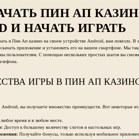
АЧАТЬ ПИН АП КАЗИН
D И НАЧАТЬ ИГРАТЬ
рать в Пин Ап казино на своем устройстве Android, вам повезло. В
 скачать приложение и установить его на вашем смартфоне. Мы та
ны пользователям. С помощью нескольких простых шагов вы сможе
телефона.
ТВА ИГРЫ В ПИН АП КАЗИН
а Android, вы получаете множество преимуществ. Вот некоторые из
 любое время и в любом месте.
р:
Доступ к большому количеству слотов и настольных игр.
ложения:
Получайте бонусы, только используя мобильное приложен