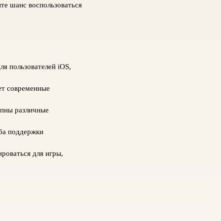
ите шанс воспользоваться
ля пользователей iOS,
ет современные
пны различные
жба поддержки
роваться для игры,