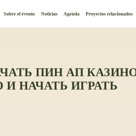
Sobre el evento
Noticias
Agenda
Proyectos relacionados
ЧАТЬ ПИН АП КАЗИН
 И НАЧАТЬ ИГРАТЬ