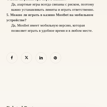
Да, азартные игры всегда связаны с риском, поэтому
важно устанавливать лимиты и играть ответственно.
5. Можно ли играть в казино Mostbet на мобильном
устройстве?
Да, Mostbet имеет мобильную версию, которая
позволяет играть в удобное время и в любом месте.