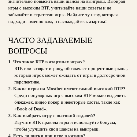
значительно повысить ваши шансы на выигрыш. Выбирая
игры с высоким RTP, учитывайте наши советы и не
забывайте о стратегии игры. Найдите ту игру, которая
подходит именно вам, и наслаждайтесь азартом!
ЧАСТО ЗАДАВАЕМЫЕ
ВОПРОСЫ
1. Что такое RTP в азартных играх?
RTP, или возврат игроку, обозначает процент выигрыша,
который игрок может ожидать от игры в долгосрочной
перспективе.
2. Какие игры на Mostbet имеют самый высокий RTP?
Среди популярных игр с высоким RTP можно выделить
блэкджек, видео покер и некоторые слоты, такие как
«Book of Dead».
3. Как выбрать игру с высокой отдачей?
Изучите RTP, правила игры и используйте бонусы,
чтобы улучшить свои шансы на выигрыш.
4. Есть ли риски при игре в казино?