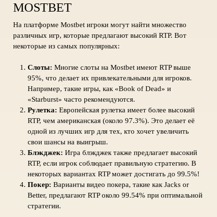
MOSTBET
На платформе Mostbet игроки могут найти множество
различных игр, которые предлагают высокий RTP. Вот
некоторые из самых популярных:
Слоты:
Многие слоты на Mostbet имеют RTP выше
95%, что делает их привлекательными для игроков.
Например, такие игры, как «Book of Dead» и
«Starburst» часто рекомендуются.
Рулетка:
Европейская рулетка имеет более высокий
RTP, чем американская (около 97.3%). Это делает её
одной из лучших игр для тех, кто хочет увеличить
свои шансы на выигрыш.
Блэкджек:
Игра блэкджек также предлагает высокий
RTP, если игрок соблюдает правильную стратегию. В
некоторых вариантах RTP может достигать до 99.5%!
Покер:
Варианты видео покера, такие как Jacks or
Better, предлагают RTP около 99.54% при оптимальной
стратегии.