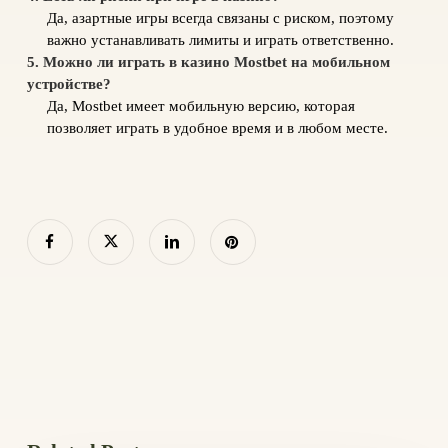
Да, азартные игры всегда связаны с риском, поэтому
важно устанавливать лимиты и играть ответственно.
5. Можно ли играть в казино Mostbet на мобильном
устройстве?
Да, Mostbet имеет мобильную версию, которая
позволяет играть в удобное время и в любом месте.