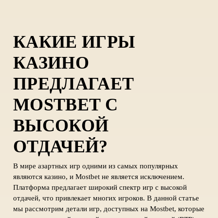
КАКИЕ ИГРЫ
КАЗИНО
ПРЕДЛАГАЕТ
MOSTBET С
ВЫСОКОЙ
ОТДАЧЕЙ?
В мире азартных игр одними из самых популярных
являются казино, и Mostbet не является исключением.
Платформа предлагает широкий спектр игр с высокой
отдачей, что привлекает многих игроков. В данной статье
мы рассмотрим детали игр, доступных на Mostbet, которые