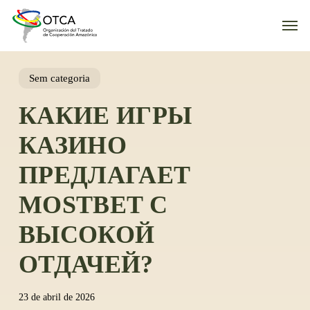
Skip
Men
to
main
content
Sem categoria
КАКИЕ ИГРЫ
КАЗИНО
ПРЕДЛАГАЕТ
MOSTBET С
ВЫСОКОЙ
ОТДАЧЕЙ?
23 de abril de 2026