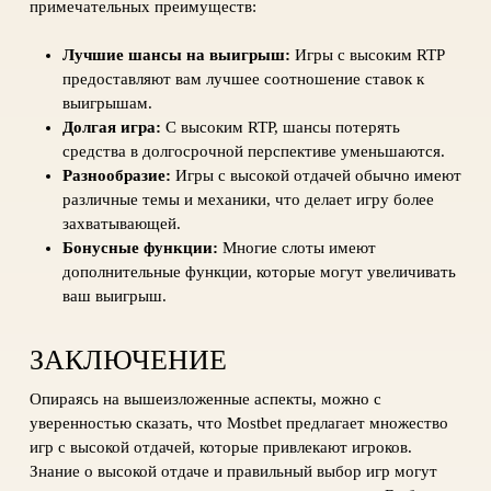
примечательных преимуществ:
Лучшие шансы на выигрыш:
Игры с высоким RTP
предоставляют вам лучшее соотношение ставок к
выигрышам.
Долгая игра:
С высоким RTP, шансы потерять
средства в долгосрочной перспективе уменьшаются.
Разнообразие:
Игры с высокой отдачей обычно имеют
различные темы и механики, что делает игру более
захватывающей.
Бонусные функции:
Многие слоты имеют
дополнительные функции, которые могут увеличивать
ваш выигрыш.
ЗАКЛЮЧЕНИЕ
Опираясь на вышеизложенные аспекты, можно с
уверенностью сказать, что Mostbet предлагает множество
игр с высокой отдачей, которые привлекают игроков.
Знание о высокой отдаче и правильный выбор игр могут