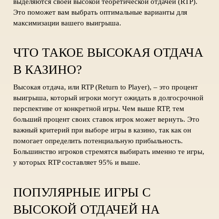
выделяются своей высокой теоретической отдачей (RTP).
Это поможет вам выбрать оптимальные варианты для
максимизации вашего выигрыша.
ЧТО ТАКОЕ ВЫСОКАЯ ОТДАЧА
В КАЗИНО?
Высокая отдача, или RTP (Return to Player), – это процент
выигрыша, который игроки могут ожидать в долгосрочной
перспективе от конкретной игры. Чем выше RTP, тем
больший процент своих ставок игрок может вернуть. Это
важный критерий при выборе игры в казино, так как он
помогает определить потенциальную прибыльность.
Большинство игроков стремятся выбирать именно те игры,
у которых RTP составляет 95% и выше.
ПОПУЛЯРНЫЕ ИГРЫ С
ВЫСОКОЙ ОТДАЧЕЙ НА