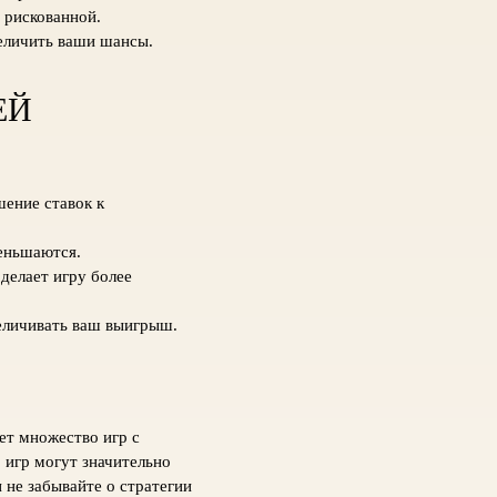
 рискованной.
величить ваши шансы.
ЕЙ
ение ставок к
еньшаются.
делает игру более
еличивать ваш выигрыш.
ет множество игр с
 игр могут значительно
не забывайте о стратегии