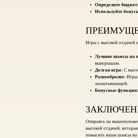
Определите бюджет
Используйте бонус
ПРЕИМУЩЕ
Игры с высокой отдачей 
Лучшие шансы на 
выигрышам.
Долгая игра:
С высо
Разнообразие:
Игры 
захватывающей.
Бонусные функции
ЗАКЛЮЧЕН
Опираясь на вышеизложен
высокой отдачей, которые
повысить ваши шансы на 