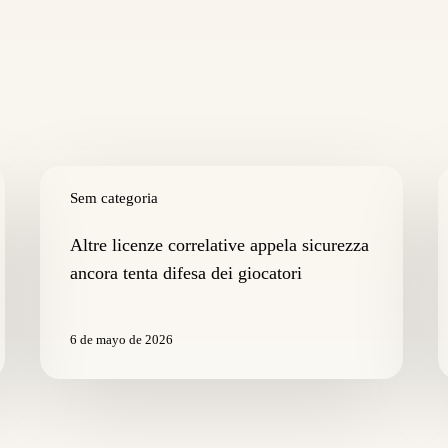
Altre
C
licenze
Sem categoria
r
correlative
d
appela
s
Altre licenze correlative appela sicurezza
sicurezza
g
ancora tenta difesa dei giocatori
ancora
p
tenta
s
difesa
a
6 de mayo de 2026
dei
m
giocatori
il
c
d
p