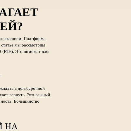
АГАЕТ
ЕЙ?
исключением. Платформа
й статье мы рассмотрим
й (RTP). Это поможет вам
?
 ожидать в долгосрочной
ожет вернуть. Это важный
ьность. Большинство
Й НА