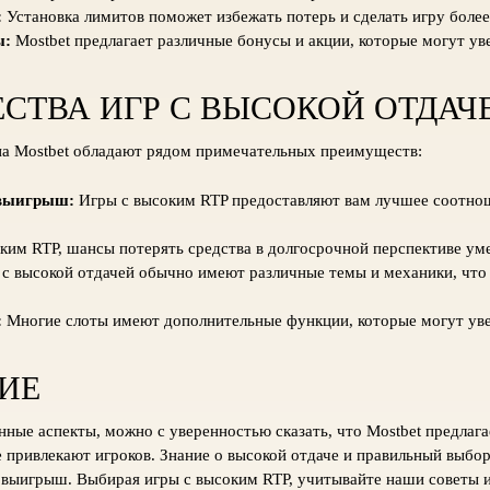
:
Установка лимитов поможет избежать потерь и сделать игру более
ы:
Mostbet предлагает различные бонусы и акции, которые могут у
СТВА ИГР С ВЫСОКОЙ ОТДАЧ
на Mostbet обладают рядом примечательных преимуществ:
выигрыш:
Игры с высоким RTP предоставляют вам лучшее соотнош
ким RTP, шансы потерять средства в долгосрочной перспективе ум
с высокой отдачей обычно имеют различные темы и механики, что 
:
Многие слоты имеют дополнительные функции, которые могут ув
ИЕ
ные аспекты, можно с уверенностью сказать, что Mostbet предлага
 привлекают игроков. Знание о высокой отдаче и правильный выбор
выигрыш. Выбирая игры с высоким RTP, учитывайте наши советы и 