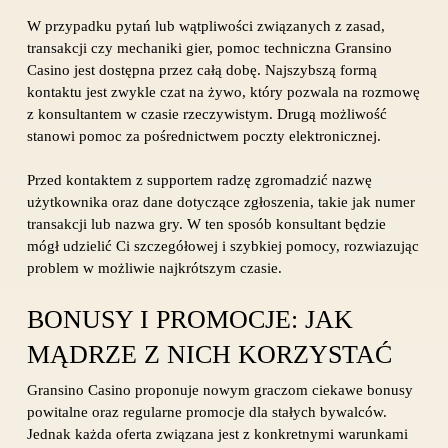
W przypadku pytań lub wątpliwości związanych z zasad,
transakcji czy mechaniki gier, pomoc techniczna Gransino
Casino jest dostępna przez całą dobę. Najszybszą formą
kontaktu jest zwykle czat na żywo, który pozwala na rozmowę
z konsultantem w czasie rzeczywistym. Drugą możliwość
stanowi pomoc za pośrednictwem poczty elektronicznej.
Przed kontaktem z supportem radzę zgromadzić nazwę
użytkownika oraz dane dotyczące zgłoszenia, takie jak numer
transakcji lub nazwa gry. W ten sposób konsultant będzie
mógł udzielić Ci szczegółowej i szybkiej pomocy, rozwiazując
problem w możliwie najkrótszym czasie.
BONUSY I PROMOCJE: JAK
MĄDRZE Z NICH KORZYSTAĆ
Gransino Casino proponuje nowym graczom ciekawe bonusy
powitalne oraz regularne promocje dla stałych bywalców.
Jednak każda oferta związana jest z konkretnymi warunkami