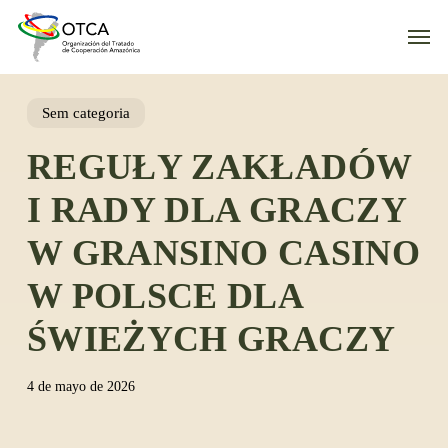
Skip
Men
to
main
content
Sem categoria
REGUŁY ZAKŁADÓW
I RADY DLA GRACZY
W GRANSINO CASINO
W POLSCE DLA
ŚWIEŻYCH GRACZY
4 de mayo de 2026