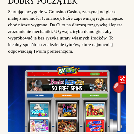
DOBRY POCZĄTEK
Startując przygodę w Gransino Casino, zaczynaj od gier o
małej zmienności (variance), które zapewniają regularniejsze,
choć niższe wygrane. Da Ci to na dłuższą rozgrywkę i lepsze
zrozumienie mechaniki. Używaj z trybu demo gier, aby
wypróbować je bez ryzyka utraty własnych środków. To
idealny sposób na znalezienie tytułów, które najmocniej
odpowiadają Twoim preferencjom.