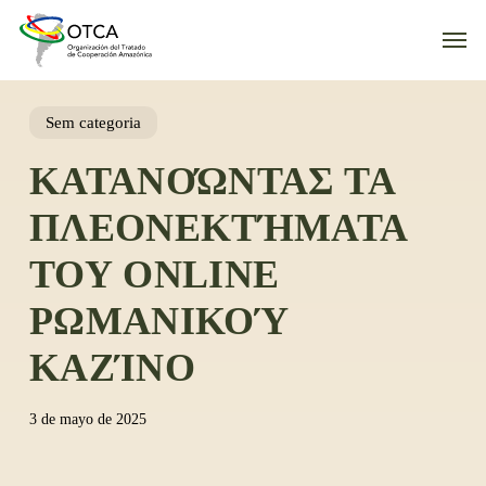
Skip
Men
to
main
content
Sem categoria
ΚΑΤΑΝΟΏΝΤΑΣ ΤΑ
ΠΛΕΟΝΕΚΤΉΜΑΤΑ
ΤΟΥ ONLINE
ΡΩΜΑΝΙΚΟΎ
ΚΑΖΊΝΟ
3 de mayo de 2025