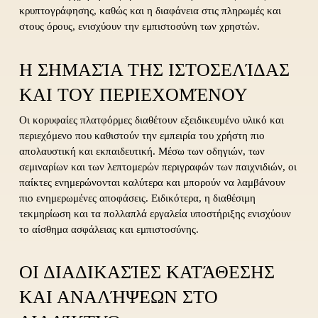
κρυπτογράφησης, καθώς και η διαφάνεια στις πληρωμές και
στους όρους, ενισχύουν την εμπιστοσύνη των χρηστών.
Η ΣΗΜΑΣΊΑ ΤΗΣ ΙΣΤΟΣΕΛΊΔΑΣ
ΚΑΙ ΤΟΥ ΠΕΡΙΕΧΟΜΈΝΟΥ
Οι κορυφαίες πλατφόρμες διαθέτουν εξειδικευμένο υλικό και
περιεχόμενο που καθιστούν την εμπειρία του χρήστη πιο
απολαυστική και εκπαιδευτική. Μέσω των οδηγιών, των
σεμιναρίων και των λεπτομερών περιγραφών των παιχνιδιών, οι
παίκτες ενημερώνονται καλύτερα και μπορούν να λαμβάνουν
πιο ενημερωμένες αποφάσεις. Ειδικότερα, η διαθέσιμη
τεκμηρίωση και τα πολλαπλά εργαλεία υποστήριξης ενισχύουν
το αίσθημα ασφάλειας και εμπιστοσύνης.
ΟΙ ΔΙΑΔΙΚΑΣΊΕΣ ΚΑΤΆΘΕΣΗΣ
ΚΑΙ ΑΝΑΛΉΨΕΩΝ ΣΤΟ