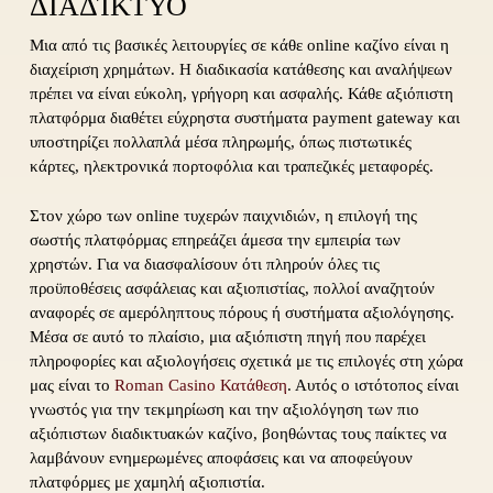
ΔΙΑΔΊΚΤΥΟ
Μια από τις βασικές λειτουργίες σε κάθε online καζίνο είναι η
διαχείριση χρημάτων. Η διαδικασία κατάθεσης και αναλήψεων
πρέπει να είναι εύκολη, γρήγορη και ασφαλής. Κάθε αξιόπιστη
πλατφόρμα διαθέτει εύχρηστα συστήματα payment gateway και
υποστηρίζει πολλαπλά μέσα πληρωμής, όπως πιστωτικές
κάρτες, ηλεκτρονικά πορτοφόλια και τραπεζικές μεταφορές.
Στον χώρο των online τυχερών παιχνιδιών, η επιλογή της
σωστής πλατφόρμας επηρεάζει άμεσα την εμπειρία των
χρηστών. Για να διασφαλίσουν ότι πληρούν όλες τις
προϋποθέσεις ασφάλειας και αξιοπιστίας, πολλοί αναζητούν
αναφορές σε αμερόληπτους πόρους ή συστήματα αξιολόγησης.
Μέσα σε αυτό το πλαίσιο, μια αξιόπιστη πηγή που παρέχει
πληροφορίες και αξιολογήσεις σχετικά με τις επιλογές στη χώρα
μας είναι το
Roman Casino Κατάθεση
. Αυτός ο ιστότοπος είναι
γνωστός για την τεκμηρίωση και την αξιολόγηση των πιο
αξιόπιστων διαδικτυακών καζίνο, βοηθώντας τους παίκτες να
λαμβάνουν ενημερωμένες αποφάσεις και να αποφεύγουν
πλατφόρμες με χαμηλή αξιοπιστία.