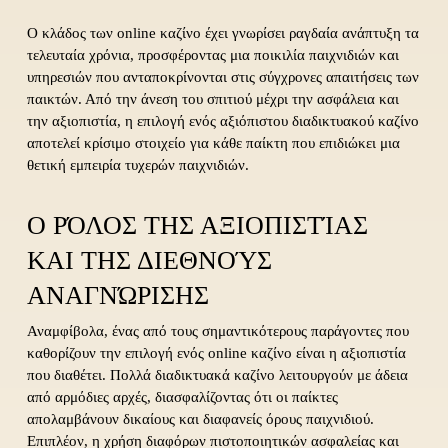
Ο κλάδος των online καζίνο έχει γνωρίσει ραγδαία ανάπτυξη τα
τελευταία χρόνια, προσφέροντας μια ποικιλία παιχνιδιών και
υπηρεσιών που ανταποκρίνονται στις σύγχρονες απαιτήσεις των
παικτών. Από την άνεση του σπιτιού μέχρι την ασφάλεια και
την αξιοπιστία, η επιλογή ενός αξιόπιστου διαδικτυακού καζίνο
αποτελεί κρίσιμο στοιχείο για κάθε παίκτη που επιδιώκει μια
θετική εμπειρία τυχερών παιχνιδιών.
Ο ΡΌΛΟΣ ΤΗΣ ΑΞΙΟΠΙΣΤΊΑΣ
ΚΑΙ ΤΗΣ ΔΙΕΘΝΟΎΣ
ΑΝΑΓΝΏΡΙΣΗΣ
Αναμφίβολα, ένας από τους σημαντικότερους παράγοντες που
καθορίζουν την επιλογή ενός online καζίνο είναι η αξιοπιστία
που διαθέτει. Πολλά διαδικτυακά καζίνο λειτουργούν με άδεια
από αρμόδιες αρχές, διασφαλίζοντας ότι οι παίκτες
απολαμβάνουν δικαίους και διαφανείς όρους παιχνιδιού.
Επιπλέον, η χρήση διαφόρων πιστοποιητικών ασφαλείας και