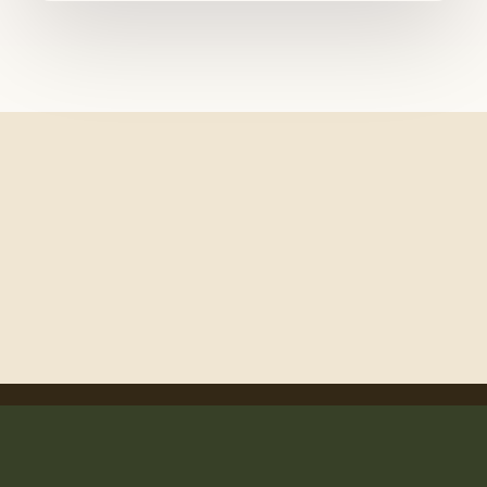
calcolo
dei
punti