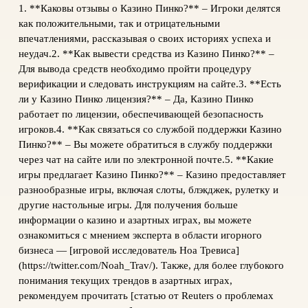
1. **Каковы отзывы о Казино Пинко?** – Игроки делятся
как положительными, так и отрицательными
впечатлениями, рассказывая о своих историях успеха и
неудач.2. **Как вывести средства из Казино Пинко?** –
Для вывода средств необходимо пройти процедуру
верификации и следовать инструкциям на сайте.3. **Есть
ли у Казино Пинко лицензия?** – Да, Казино Пинко
работает по лицензии, обеспечивающей безопасность
игроков.4. **Как связаться со службой поддержки Казино
Пинко?** – Вы можете обратиться в службу поддержки
через чат на сайте или по электронной почте.5. **Какие
игры предлагает Казино Пинко?** – Казино предоставляет
разнообразные игры, включая слоты, блэкджек, рулетку и
другие настольные игры. Для получения больше
информации о казино и азартных играх, вы можете
ознакомиться с мнением эксперта в области игорного
бизнеса — [игровой исследователь Ноа Тревиса]
(https://twitter.com/Noah_Trav/). Также, для более глубокого
понимания текущих трендов в азартных играх,
рекомендуем прочитать [статью от Reuters о проблемах