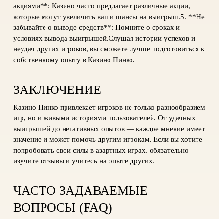
акциями**: Казино часто предлагает различные акции,
которые могут увеличить ваши шансы на выигрыш.5. **Не
забывайте о выводе средств**: Помните о сроках и
условиях вывода выигрышей.Слушая истории успехов и
неудач других игроков, вы сможете лучше подготовиться к
собственному опыту в Казино Пинко.
ЗАКЛЮЧЕНИЕ
Казино Пинко привлекает игроков не только разнообразием
игр, но и живыми историями пользователей. От удачных
выигрышей до негативных опытов — каждое мнение имеет
значение и может помочь другим игрокам. Если вы хотите
попробовать свои силы в азартных играх, обязательно
изучите отзывы и учитесь на опыте других.
ЧАСТО ЗАДАВАЕМЫЕ
ВОПРОСЫ (FAQ)