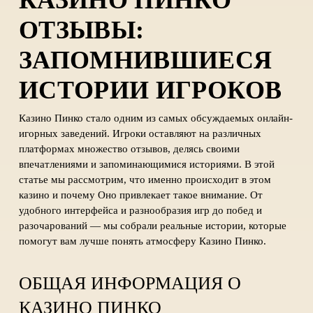
ОТЗЫВЫ:
ЗАПОМНИВШИЕСЯ
ИСТОРИИ ИГРОКОВ
Казино Пинко стало одним из самых обсуждаемых онлайн-
игорных заведений. Игроки оставляют на различных
платформах множество отзывов, делясь своими
впечатлениями и запоминающимися историями. В этой
статье мы рассмотрим, что именно происходит в этом
казино и почему Оно привлекает такое внимание. От
удобного интерфейса и разнообразия игр до побед и
разочарований — мы собрали реальные истории, которые
помогут вам лучше понять атмосферу Казино Пинко.
ОБЩАЯ ИНФОРМАЦИЯ О
КАЗИНО ПИНКО