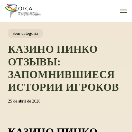
Skip
Men
to
main
content
Sem categoria
КАЗИНО ПИНКО
ОТЗЫВЫ:
ЗАПОМНИВШИЕСЯ
ИСТОРИИ ИГРОКОВ
25 de abril de 2026
КАЗИНО ПИНКО