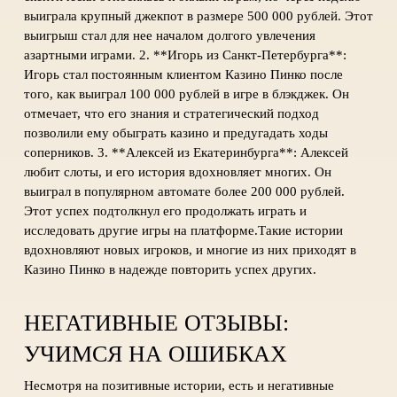
выиграла крупный джекпот в размере 500 000 рублей. Этот
выигрыш стал для нее началом долгого увлечения
азартными играми. 2. **Игорь из Санкт-Петербурга**:
Игорь стал постоянным клиентом Казино Пинко после
того, как выиграл 100 000 рублей в игре в блэкджек. Он
отмечает, что его знания и стратегический подход
позволили ему обыграть казино и предугадать ходы
соперников. 3. **Алексей из Екатеринбурга**: Алексей
любит слоты, и его история вдохновляет многих. Он
выиграл в популярном автомате более 200 000 рублей.
Этот успех подтолкнул его продолжать играть и
исследовать другие игры на платформе.Такие истории
вдохновляют новых игроков, и многие из них приходят в
Казино Пинко в надежде повторить успех других.
НЕГАТИВНЫЕ ОТЗЫВЫ:
УЧИМСЯ НА ОШИБКАХ
Несмотря на позитивные истории, есть и негативные