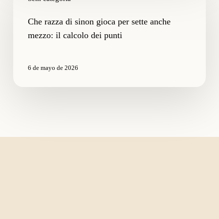
di
sinon
Che razza di sinon gioca per sette anche
gioca
mezzo: il calcolo dei punti
per
sette
anche
6 de mayo de 2026
mezzo:
il
calcolo
dei
punti