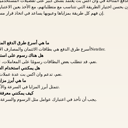
دفع المتاحة في وان اكس بت يعتمد بشكل كبير على تفضيلات المستخدمين 
بحسن اختيار الطريقة التي تتناسب مع متطلباتهم، مع الأخذ بعين الاعتبار
إن فهم كل طريقة بمزاياها وعيوبها يساعد في اتخاذ قرار مستنير لتسهيل تجربة المراهنة.
ما هي أسرع طرق الدفع الم
أسرع طرق الدفع هي بطاقات الائتمان والمصارف الإلكترونية مثل سكريل وNeteller.
هل هناك رسوم على استخد
نعم، قد تتطلب بعض البطاقات رسومًا على المعاملات، لذا يجب التحقق مسبقًا.
هل يمكنني استخدام ال
نعم، تدعم وان اكس بت عدة عملات مشفرة مثل البيتكوين.
ما هي أبرز مزاي
تتمثل أبرز المزايا في السرعة والأمان وسهولة الاستخدام.
كيف يمكنني معرفة
يجب أن تأخذ في اعتبارك عوامل مثل الرسوم والسرعة ووسائل الأمان المتاحة.