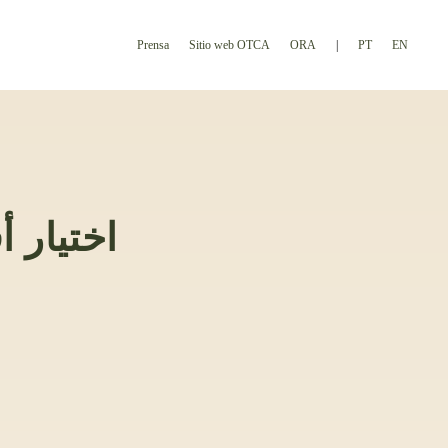
Prensa
Sitio web OTCA
ORA
PT
EN
اختيار 