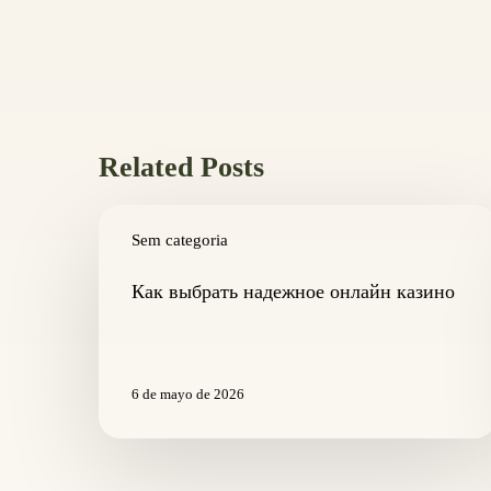
Related Posts
Как
выбрать
Sem categoria
надежное
онлайн
Как выбрать надежное онлайн казино
казино
6 de mayo de 2026