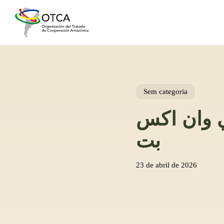
Skip
to
main
content
Sem categoria
ي وان اكس
بت
23 de abril de 2026