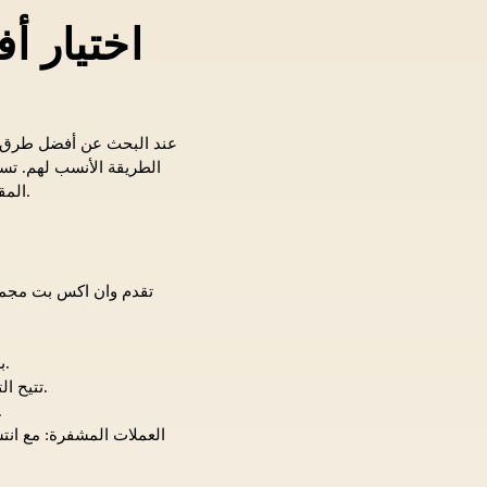
اختيار 
عند البحث عن أفضل طرق ال
الطريقة الأنسب لهم. تسه
المقال، سنستعرض أبرز طرق الدفع المتاحة، مع تسليط الضوء على ميزاتها وعيوبها لتسهيل عملية الاختيار.
تقدم وان اكس بت مجموع
بطاقات الائتمان والخصم: تشمل فيزا وماستركارد، حيث تسهل هذه البطاقات إيداع الأموال بسرعة.
المحافظ الإلكترونية: خيارات مثل سكريل Neteller وPayPal تتيح التحويل الفوري وسحب الأموال بسهولة.
التحويل البنكي: يفضل بعض المستخدمين استخدام
العملات المشفرة: مع انت