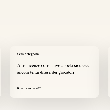
Altre
C
licenze
Sem categoria
r
correlative
d
appela
s
Altre licenze correlative appela sicurezza
sicurezza
g
ancora tenta difesa dei giocatori
ancora
p
tenta
s
difesa
a
6 de mayo de 2026
dei
m
giocatori
il
c
d