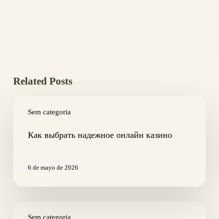
Related Posts
Как
выбрать
Sem categoria
надежное
онлайн
Как выбрать надежное онлайн казино
казино
6 de mayo de 2026
Altre
licenze
Sem categoria