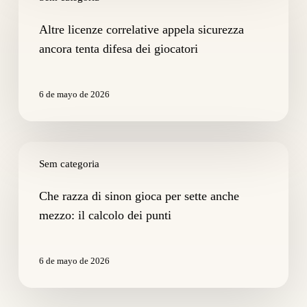
correlative
appela
Altre licenze correlative appela sicurezza
sicurezza
ancora tenta difesa dei giocatori
ancora
tenta
difesa
6 de mayo de 2026
dei
giocatori
Che
razza
Sem categoria
di
sinon
Che razza di sinon gioca per sette anche
gioca
mezzo: il calcolo dei punti
per
sette
anche
6 de mayo de 2026
mezzo:
il
calcolo