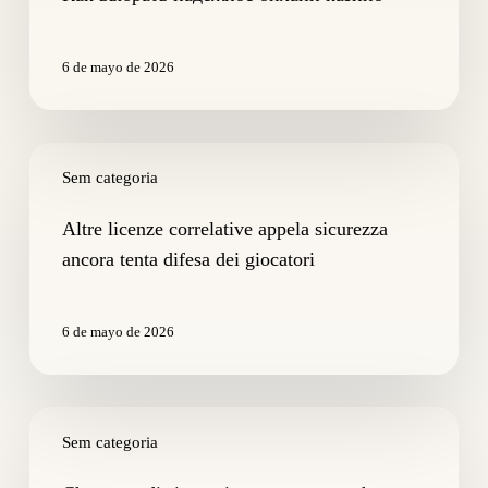
казино
6 de mayo de 2026
Altre
licenze
Sem categoria
correlative
appela
Altre licenze correlative appela sicurezza
sicurezza
ancora tenta difesa dei giocatori
ancora
tenta
difesa
6 de mayo de 2026
dei
giocatori
Che
razza
Sem categoria
di