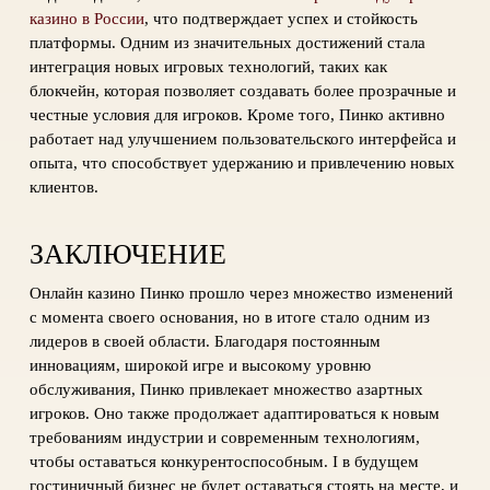
казино в России
, что подтверждает успех и стойкость
платформы. Одним из значительных достижений стала
интеграция новых игровых технологий, таких как
блокчейн, которая позволяет создавать более прозрачные и
честные условия для игроков. Кроме того, Пинко активно
работает над улучшением пользовательского интерфейса и
опыта, что способствует удержанию и привлечению новых
клиентов.
ЗАКЛЮЧЕНИЕ
Онлайн казино Пинко прошло через множество изменений
с момента своего основания, но в итоге стало одним из
лидеров в своей области. Благодаря постоянным
инновациям, широкой игре и высокому уровню
обслуживания, Пинко привлекает множество азартных
игроков. Оно также продолжает адаптироваться к новым
требованиям индустрии и современным технологиям,
чтобы оставаться конкурентоспособным. І в будущем
гостиничный бизнес не будет оставаться стоять на месте, и