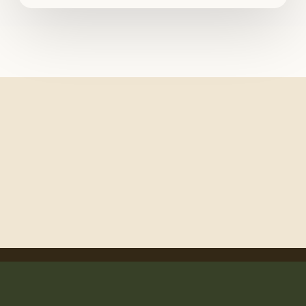
il
calcolo
dei
punti