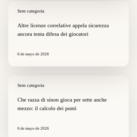
Altre
licenze
Sem categoria
correlative
appela
Altre licenze correlative appela sicurezza
sicurezza
ancora tenta difesa dei giocatori
ancora
tenta
difesa
6 de mayo de 2026
dei
giocatori
Che
razza
Sem categoria
di
sinon
Che razza di sinon gioca per sette anche
gioca
mezzo: il calcolo dei punti
per
sette
anche
6 de mayo de 2026
mezzo: