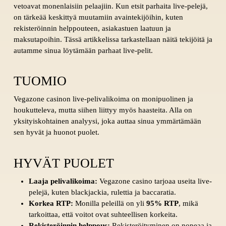
vetoavat monenlaisiin pelaajiin. Kun etsit parhaita live-pelejä,
on tärkeää keskittyä muutamiin avaintekijöihin, kuten
rekisteröinnin helppouteen, asiakastuen laatuun ja
maksutapoihin. Tässä artikkelissa tarkastellaan näitä tekijöitä ja
autamme sinua löytämään parhaat live-pelit.
TUOMIO
Vegazone casinon live-pelivalikoima on monipuolinen ja
houkutteleva, mutta siihen liittyy myös haasteita. Alla on
yksityiskohtainen analyysi, joka auttaa sinua ymmärtämään
sen hyvät ja huonot puolet.
HYVÄT PUOLET
Laaja pelivalikoima:
Vegazone casino tarjoaa useita live-
pelejä, kuten blackjackia, rulettia ja baccaratia.
Korkea RTP:
Monilla peleillä on yli
95% RTP
, mikä
tarkoittaa, että voitot ovat suhteellisen korkeita.
Rekisteröinnin helppous:
Rekisteröityminen on nopeaa ja