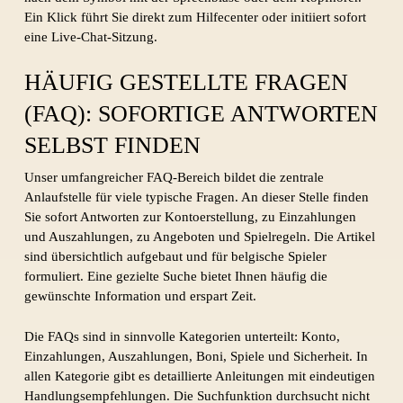
Ein Klick führt Sie direkt zum Hilfecenter oder initiiert sofort
eine Live-Chat-Sitzung.
HÄUFIG GESTELLTE FRAGEN
(FAQ): SOFORTIGE ANTWORTEN
SELBST FINDEN
Unser umfangreicher FAQ-Bereich bildet die zentrale
Anlaufstelle für viele typische Fragen. An dieser Stelle finden
Sie sofort Antworten zur Kontoerstellung, zu Einzahlungen
und Auszahlungen, zu Angeboten und Spielregeln. Die Artikel
sind übersichtlich aufgebaut und für belgische Spieler
formuliert. Eine gezielte Suche bietet Ihnen häufig die
gewünschte Information und erspart Zeit.
Die FAQs sind in sinnvolle Kategorien unterteilt: Konto,
Einzahlungen, Auszahlungen, Boni, Spiele und Sicherheit. In
allen Kategorie gibt es detaillierte Anleitungen mit eindeutigen
Handlungsempfehlungen. Die Suchfunktion durchsucht nicht