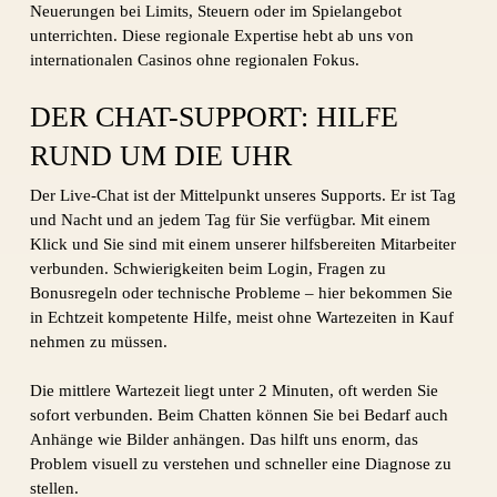
Neuerungen bei Limits, Steuern oder im Spielangebot
unterrichten. Diese regionale Expertise hebt ab uns von
internationalen Casinos ohne regionalen Fokus.
DER CHAT-SUPPORT: HILFE
RUND UM DIE UHR
Der Live-Chat ist der Mittelpunkt unseres Supports. Er ist Tag
und Nacht und an jedem Tag für Sie verfügbar. Mit einem
Klick und Sie sind mit einem unserer hilfsbereiten Mitarbeiter
verbunden. Schwierigkeiten beim Login, Fragen zu
Bonusregeln oder technische Probleme – hier bekommen Sie
in Echtzeit kompetente Hilfe, meist ohne Wartezeiten in Kauf
nehmen zu müssen.
Die mittlere Wartezeit liegt unter 2 Minuten, oft werden Sie
sofort verbunden. Beim Chatten können Sie bei Bedarf auch
Anhänge wie Bilder anhängen. Das hilft uns enorm, das
Problem visuell zu verstehen und schneller eine Diagnose zu
stellen.