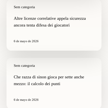
Altre
licenze
Sem categoria
correlative
appela
Altre licenze correlative appela sicurezza
sicurezza
ancora tenta difesa dei giocatori
ancora
tenta
difesa
6 de mayo de 2026
dei
giocatori
Che
razza
Sem categoria
di
sinon
Che razza di sinon gioca per sette anche
gioca
mezzo: il calcolo dei punti
per
sette
anche
6 de mayo de 2026
mezzo: