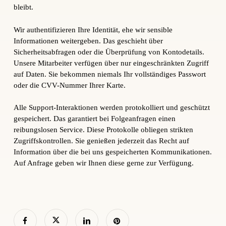
bleibt.
Wir authentifizieren Ihre Identität, ehe wir sensible
Informationen weitergeben. Das geschieht über
Sicherheitsabfragen oder die Überprüfung von Kontodetails.
Unsere Mitarbeiter verfügen über nur eingeschränkten Zugriff
auf Daten. Sie bekommen niemals Ihr vollständiges Passwort
oder die CVV-Nummer Ihrer Karte.
Alle Support-Interaktionen werden protokolliert und geschützt
gespeichert. Das garantiert bei Folgeanfragen einen
reibungslosen Service. Diese Protokolle obliegen strikten
Zugriffskontrollen. Sie genießen jederzeit das Recht auf
Information über die bei uns gespeicherten Kommunikationen.
Auf Anfrage geben wir Ihnen diese gerne zur Verfügung.