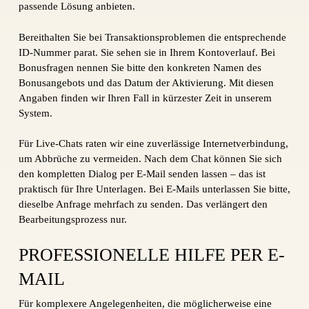
passende Lösung anbieten.
Bereithalten Sie bei Transaktionsproblemen die entsprechende
ID-Nummer parat. Sie sehen sie in Ihrem Kontoverlauf. Bei
Bonusfragen nennen Sie bitte den konkreten Namen des
Bonusangebots und das Datum der Aktivierung. Mit diesen
Angaben finden wir Ihren Fall in kürzester Zeit in unserem
System.
Für Live-Chats raten wir eine zuverlässige Internetverbindung,
um Abbrüche zu vermeiden. Nach dem Chat können Sie sich
den kompletten Dialog per E-Mail senden lassen – das ist
praktisch für Ihre Unterlagen. Bei E-Mails unterlassen Sie bitte,
dieselbe Anfrage mehrfach zu senden. Das verlängert den
Bearbeitungsprozess nur.
PROFESSIONELLE HILFE PER E-
MAIL
Für komplexere Angelegenheiten, die möglicherweise eine