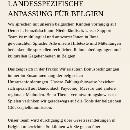
LANDESSPEZIFISCHE
ANPASSUNG FÜR BELGIEN
Wir sprechen mit unseren belgischen Kunden vorrangig auf
Deutsch, Französisch und Niederländisch. Unser Support-
Team ist multilingual und antwortet Ihnen in Ihrer
gewünschten Sprache. Alle unsere Hilfetexte und Mitteilungen
bedenken die speziellen rechtlichen Rahmenbedingungen und
kulturellen Gegebenheiten in Belgien.
Das zeigt sich in der Praxis: Wir erläutern Bonusbedingungen
immer im Zusammenhang der belgischen
Umsatzanforderungen. Unsere Zahlungshinweise beziehen
sich speziell auf Bancontact, Payconiq, Maestro und andere
regionale Methoden. Beim Thema verantwortungsbewusstes
Spielen verlinken wir geradewegs auf die Tools der belgischen
Glücksspielkommission.
Unser Team wird durchgängig über Gesetzesänderungen in
Belgien unterrichtet. So können wir Sie genau über