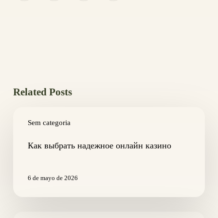
Related Posts
Как
выбрать
Sem categoria
надежное
онлайн
Как выбрать надежное онлайн казино
казино
6 de mayo de 2026
Altre