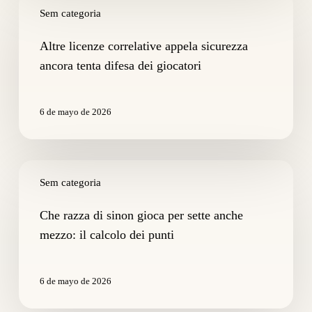
licenze
Sem categoria
correlative
appela
Altre licenze correlative appela sicurezza
sicurezza
ancora tenta difesa dei giocatori
ancora
tenta
difesa
6 de mayo de 2026
dei
giocatori
Che
razza
Sem categoria
di
sinon
Che razza di sinon gioca per sette anche
gioca
mezzo: il calcolo dei punti
per
sette
anche
6 de mayo de 2026
mezzo:
il