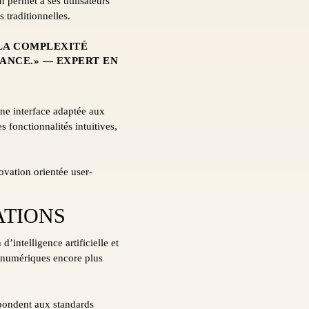
 permet à ses utilisateurs
 traditionnelles.
 LA COMPLEXITÉ
ANCE.» — EXPERT EN
 une interface adaptée aux
s fonctionnalités intuitives,
ovation orientée user-
ATIONS
’intelligence artificielle et
s numériques encore plus
épondent aux standards