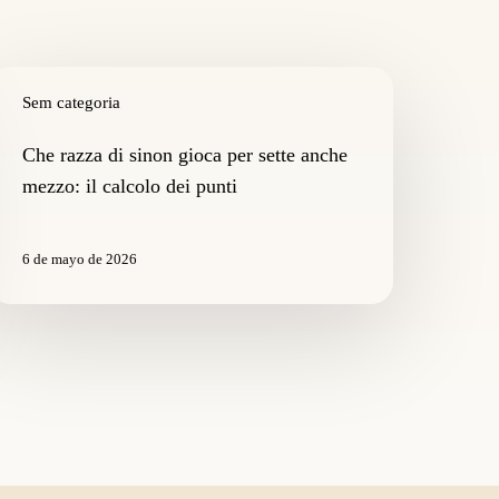
he
azza
Sem categoria
i
inon
Che razza di sinon gioca per sette anche
ioca
mezzo: il calcolo dei punti
er
ette
nche
6 de mayo de 2026
ezzo:
alcolo
ei
unti