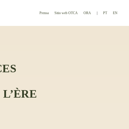
Prensa
Sitio web OTCA
ORA
PT
EN
CES
 L’ÈRE