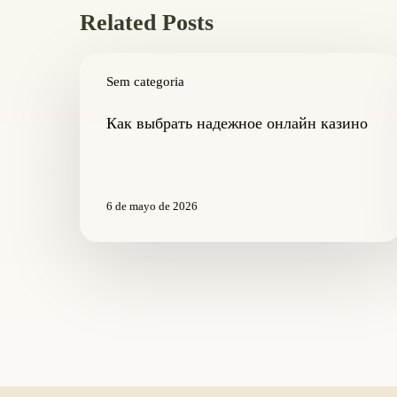
Related Posts
Как
выбрать
Sem categoria
надежное
онлайн
Как выбрать надежное онлайн казино
казино
6 de mayo de 2026