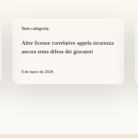
Altre
C
licenze
Sem categoria
r
correlative
d
appela
s
Altre licenze correlative appela sicurezza
sicurezza
g
ancora tenta difesa dei giocatori
ancora
p
tenta
s
difesa
a
6 de mayo de 2026
dei
m
giocatori
il
c
d
p