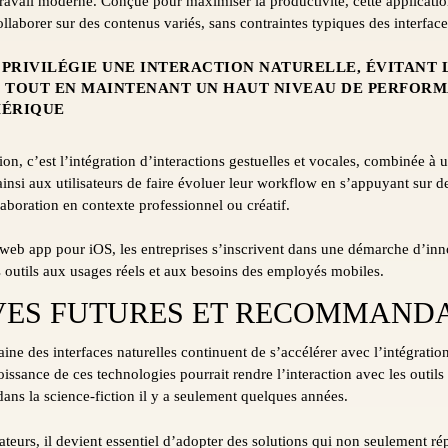
avail moderne. Conçue pour maximiser la productivité, cette application
llaborer sur des contenus variés, sans contraintes typiques des interfaces
 PRIVILÉGIE UNE INTERACTION NATURELLE, ÉVITANT
TOUT EN MAINTENANT UN HAUT NIVEAU DE PERFORM
ÉRIQUE
ion, c’est l’intégration d’interactions gestuelles et vocales, combinée à
insi aux utilisateurs de faire évoluer leur workflow en s’appuyant sur de
laboration en contexte professionnel ou créatif.
 web app pour iOS, les entreprises s’inscrivent dans une démarche d’inn
rs outils aux usages réels et aux besoins des employés mobiles.
VES FUTURES ET RECOMMAND
e des interfaces naturelles continuent de s’accélérer avec l’intégration d
issance de ces technologies pourrait rendre l’interaction avec les outil
dans la science-fiction il y a seulement quelques années.
ateurs, il devient essentiel d’adopter des solutions qui non seulement r