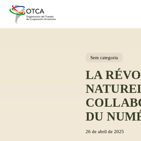
Skip
to
main
content
Sem categoria
LA RÉVO
NATUREL
COLLABO
DU NUM
26 de abril de 2025