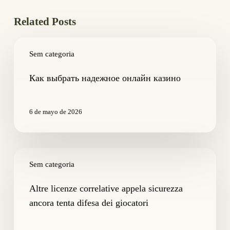
Related Posts
Как
выбрать
Sem categoria
надежное
онлайн
Как выбрать надежное онлайн казино
казино
6 de mayo de 2026
Altre
licenze
Sem categoria
correlative
appela
Altre licenze correlative appela sicurezza
sicurezza
ancora tenta difesa dei giocatori
ancora
tenta