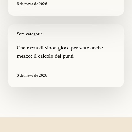
difesa
6 de mayo de 2026
dei
giocatori
Che
razza
Sem categoria
di
sinon
Che razza di sinon gioca per sette anche
gioca
mezzo: il calcolo dei punti
per
sette
anche
6 de mayo de 2026
mezzo:
il
calcolo
dei
punti