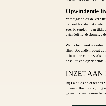
Opwindende liv
Verdergaand op de verbluffe
heb ontdekt dat het spelen
zeer bijzonder – van tijdl
vriendelijke, deskundige d
Wat ik het meest waardeer, 
flink. Bovendien voegt de 
is in online gaming. Als je
absoluut een opwindende 
INZET AAN 
Bij Lala Casino erkennen 
onwankelbare toewijding aa
gevaarlijk, en daarom ben