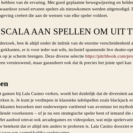
r hebben van de ervaring. Met goed geplaatste bewegwijzering en helde
, waardoor zowel ervaren spelers als nieuwkomers werden uitgenodigd. L
eving creëert die aan de wensen van elke speler voldoet.
 SCALA AAN SPELLEN OM UIT T
erzoek, ben ik altijd onder de indruk van de enorme verscheidenheid a
e gokkasten, er is voor ieder wat wils, inclusief spannende live dealer-op
ks op je scherm brengen. Deze diverse selectie
https://pitchbook.com/pr
en vernieuwend, maar garandeert ook dat ik precies het juiste spel kan 
pen
t gamen bij Lala Casino verken, wordt het duidelijk dat de diversiteit a
ken is. Je kunt je verdiepen in klassieke tafelspellen zoals blackjack en
okkasten bezoeken met onderwerpen variërend van avontuur tot mytholo
llende voorkeuren – of je nu een strategische speler bent of iemand die
Het aanbod omvat ook arcadegames en videopoker, wat mijn spelervarin
etekent dat er altijd iets anders te proberen is. Lala Casino doorziet ec
al voor een aantrekkelijke spelervaring.