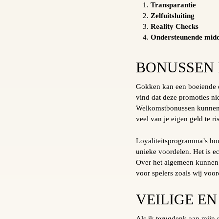
Transparantie
Zelfuitsluiting
Reality Checks
Ondersteunende midd
BONUSSEN 
Gokken kan een boeiende er
vind dat deze promoties ni
Welkomstbonussen kunnen je
veel van je eigen geld te ri
Loyaliteitsprogramma’s hou
unieke voordelen. Het is e
Over het algemeen kunnen 
voor spelers zoals wij voor
VEILIGE E
Als ik terugdenk aan mijn 