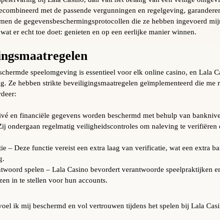
gecombineerd met de passende vergunningen en regelgeving, garanderen
men de gegevensbeschermingsprotocollen die ze hebben ingevoerd mij
wat er echt toe doet: genieten en op een eerlijke manier winnen.
gingsmaatregelen
chermde speelomgeving is essentieel voor elk online casino, en Lala 
ig. Ze hebben strikte beveiligingsmaatregelen geïmplementeerd die me ru
rdeer:
ivé en financiële gegevens worden beschermd met behulp van banknive
ij ondergaan regelmatig veiligheidscontroles om naleving te verifiëren 
ie – Deze functie vereist een extra laag van verificatie, wat een extra ba
g.
ntwoord spelen – Lala Casino bevordert verantwoorde speelpraktijken en
en in te stellen voor hun accounts.
oel ik mij beschermd en vol vertrouwen tijdens het spelen bij Lala Casi