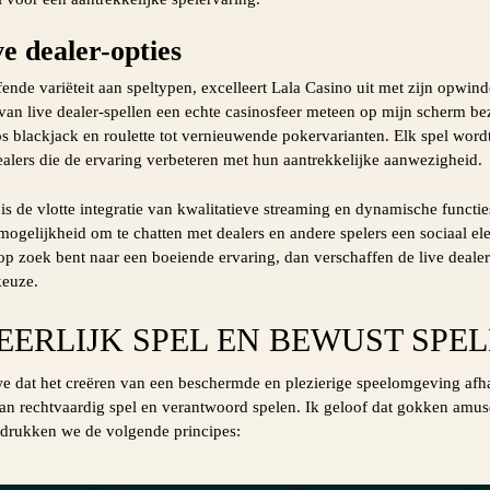
e dealer-opties
nde variëteit aan speltypen, excelleert Lala Casino uit met zijn opwinde
 van live dealer-spellen een echte casinosfeer meteen op mijn scherm be
oos blackjack en roulette tot vernieuwende pokervarianten. Elk spel wo
ealers die de ervaring verbeteren met hun aantrekkelijke aanwezigheid.
is de vlotte integratie van kwalitatieve streaming en dynamische functie
mogelijkheid om te chatten met dealers en andere spelers een sociaal el
 op zoek bent naar een boeiende ervaring, dan verschaffen de live deale
keuze.
EERLIJK SPEL EN BEWUST SPE
we dat het creëren van een beschermde en plezierige speelomgeving afh
n rechtvaardig spel en verantwoord spelen. Ik geloof dat gokken amuse
adrukken we de volgende principes: