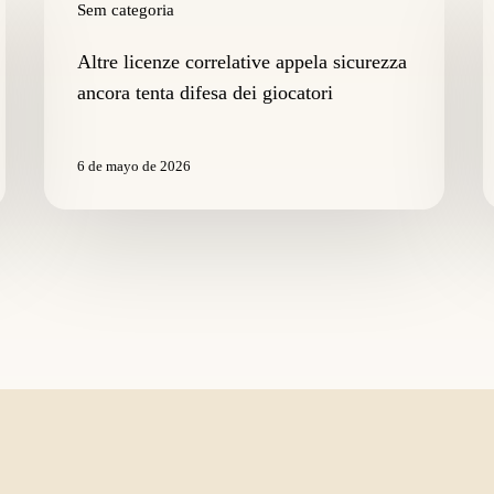
licenze
Sem categoria
r
correlative
d
appela
s
Altre licenze correlative appela sicurezza
sicurezza
g
ancora tenta difesa dei giocatori
ancora
p
tenta
s
difesa
a
6 de mayo de 2026
dei
m
giocatori
il
c
d
p