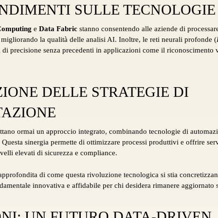
ONDIMENTI SULLE TECNOLOGIE
Computing
e
Data Fabric
stanno consentendo alle aziende di processare
migliorando la qualità delle analisi AI. Inoltre, le reti neurali profonde (
 di precisione senza precedenti in applicazioni come il riconoscimento v
ZIONE DELLE STRATEGIE DI
TAZIONE
ttano ormai un approccio integrato, combinando tecnologie di automazion
Questa sinergia permette di ottimizzare processi produttivi e offrire serv
elli elevati di sicurezza e compliance.
pprofondita di come questa rivoluzione tecnologica si stia concretizz
damentale innovativa e affidabile per chi desidera rimanere aggiornato s
NI: UN FUTURO DATA-DRIVEN