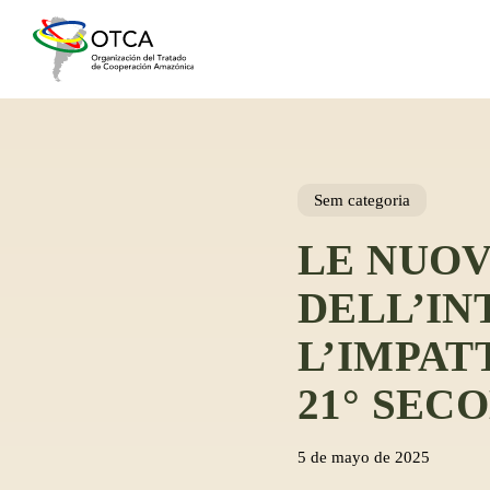
Skip
to
main
content
Sem categoria
LE NUOV
DELL’IN
L’IMPAT
21° SEC
5 de mayo de 2025