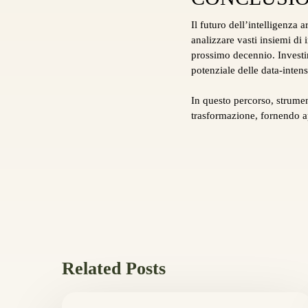
Il futuro dell’intelligenza 
analizzare vasti insiemi di 
prossimo decennio. Investir
potenziale delle data-inten
In questo percorso, strumen
trasformazione, fornendo ap
Related Posts
Как