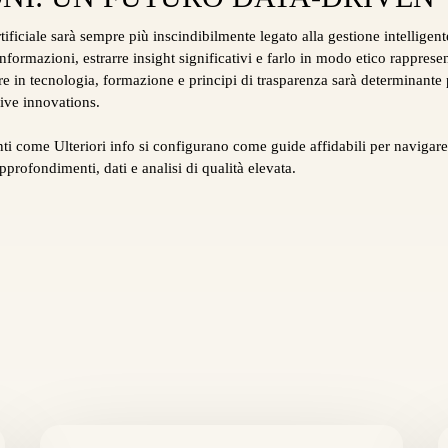
artificiale sarà sempre più inscindibilmente legato alla gestione intelligent
informazioni, estrarre insight significativi e farlo in modo etico rappresen
e in tecnologia, formazione e principi di trasparenza sarà determinante p
sive innovations.
ti come Ulteriori info si configurano come guide affidabili per navigare
profondimenti, dati e analisi di qualità elevata.
Altre
C