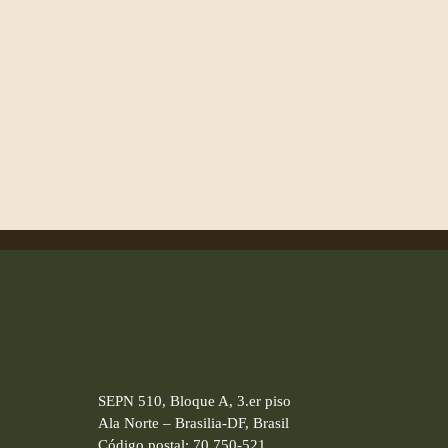
SEPN 510, Bloque A, 3.er piso
Ala Norte – Brasilia-DF, Brasil
Código postal: 70.750-521