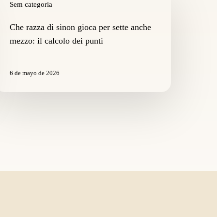
azza
Sem categoria
i
inon
Che razza di sinon gioca per sette anche
ioca
mezzo: il calcolo dei punti
er
ette
nche
6 de mayo de 2026
ezzo:
alcolo
ei
unti