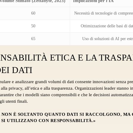
Volume Stimato (Zettabyte, 2023)
Implicazioni per l’IA
60
Necessità di tecnologie di compress
50
Ottimizzazione delle basi di dat
65
Uso di soluzioni di AI per estr
ONSABILITÀ ETICA E LA TRASP
EI DATI
mulare e analizzare grandi volumi di dati consente innovazioni senza pr
 alla privacy, all’etica e alla trasparenza. Organizzazioni leader stanno 
rantire che i modelli siano comprensibili e che le decisioni automatizz
li utenti finali.
A NON È SOLTANTO QUANTO DATI SI RACCOLGONO, MA 
SI UTILIZZANO CON RESPONSABILITÀ.»