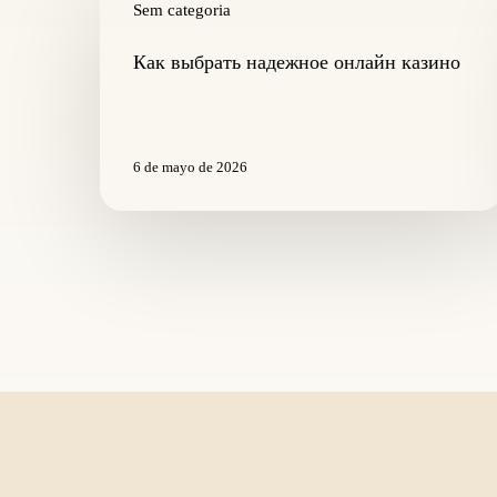
выбрать
Sem categoria
надежное
онлайн
Как выбрать надежное онлайн казино
казино
6 de mayo de 2026