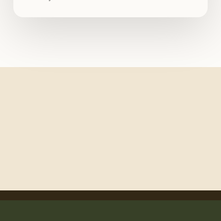
mezzo:
il
calcolo
dei
punti