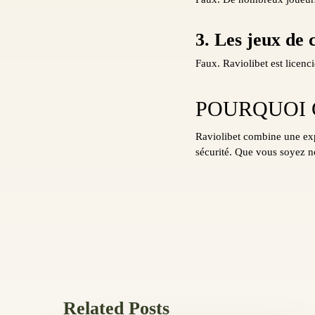
3. Les jeux de c
Faux. Raviolibet est licenc
POURQUOI C
Raviolibet combine une expér
sécurité. Que vous soyez no
Related Posts