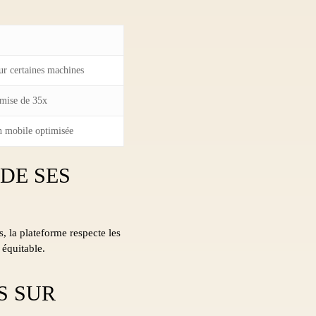
ur certaines machines
 mise de 35x
n mobile optimisée
DE SES
, la plateforme respecte les
 équitable.
S SUR