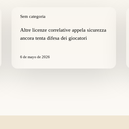
Altre
C
licenze
Sem categoria
r
correlative
d
appela
s
Altre licenze correlative appela sicurezza
sicurezza
g
ancora tenta difesa dei giocatori
ancora
p
tenta
s
difesa
a
6 de mayo de 2026
dei
m
giocatori
il
c
d
p