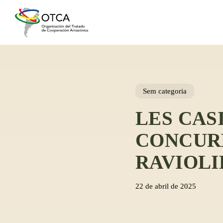
Skip
to
main
content
Sem categoria
LES CAS
CONCUR
RAVIOLI
22 de abril de 2025