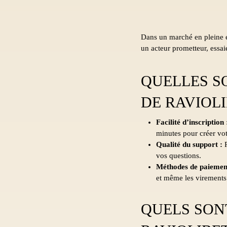
Dans un marché en pleine exp
un acteur prometteur, essai
QUELLES S
DE RAVIOLI
Facilité d’inscription 
minutes pour créer vo
Qualité du support :
R
vos questions.
Méthodes de paiemen
et même les virements b
QUELS SON