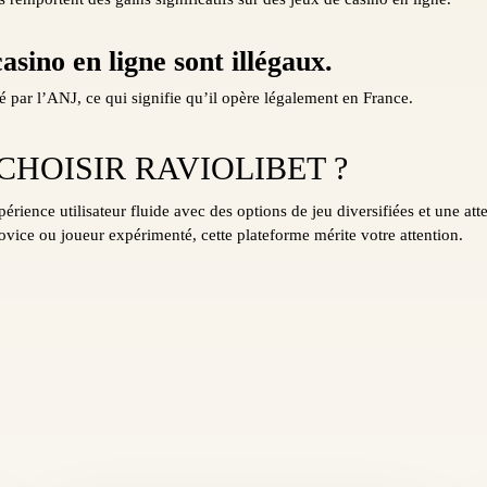
asino en ligne sont illégaux.
ié par l’ANJ, ce qui signifie qu’il opère légalement en France.
HOISIR RAVIOLIBET ?
ience utilisateur fluide avec des options de jeu diversifiées et une atten
vice ou joueur expérimenté, cette plateforme mérite votre attention.