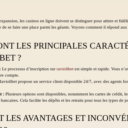
ansion, les casinos en ligne doivent se distinguer pour attirer et fidéli
e de se faire une place parmi les géants. Voyons comment il répond aux 
ONT LES PRINCIPALES CARACT
BET ?
:
Le processus d’inscription sur
raviolibet
est simple et rapide. Vous n’
tre compte.
aviolibet propose un service client disponible 24/7, avec des agents fo
t :
Plusieurs options sont disponibles, notamment les cartes de crédit, les
ancaires. Cela facilite les dépôts et les retraits pour tous les types de j
T LES AVANTAGES ET INCONVÉ