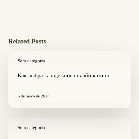
Related Posts
Как
выбрать
Sem categoria
надежное
онлайн
Как выбрать надежное онлайн казино
казино
6 de mayo de 2026
Altre
licenze
Sem categoria
correlative