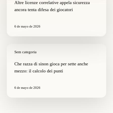
appela
Altre licenze correlative appela sicurezza
sicurezza
ancora tenta difesa dei giocatori
ancora
tenta
difesa
6 de mayo de 2026
dei
giocatori
Che
razza
Sem categoria
di
sinon
Che razza di sinon gioca per sette anche
gioca
mezzo: il calcolo dei punti
per
sette
anche
6 de mayo de 2026
mezzo:
il
calcolo
dei