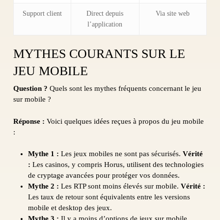
Support client
Direct depuis
Via site web
l’application
MYTHES COURANTS SUR LE
JEU MOBILE
Question ?
Quels sont les mythes fréquents concernant le jeu
sur mobile ?
Réponse :
Voici quelques idées reçues à propos du jeu mobile
:
Mythe 1 :
Les jeux mobiles ne sont pas sécurisés.
Vérité
:
Les casinos, y compris Horus, utilisent des technologies
de cryptage avancées pour protéger vos données.
Mythe 2 :
Les RTP sont moins élevés sur mobile.
Vérité :
Les taux de retour sont équivalents entre les versions
mobile et desktop des jeux.
Mythe 3 :
Il y a moins d’options de jeux sur mobile.