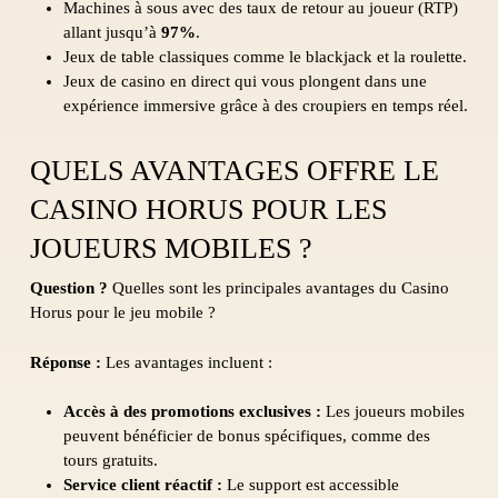
Machines à sous avec des taux de retour au joueur (RTP)
allant jusqu’à
97%
.
Jeux de table classiques comme le blackjack et la roulette.
Jeux de casino en direct qui vous plongent dans une
expérience immersive grâce à des croupiers en temps réel.
QUELS AVANTAGES OFFRE LE
CASINO HORUS POUR LES
JOUEURS MOBILES ?
Question ?
Quelles sont les principales avantages du Casino
Horus pour le jeu mobile ?
Réponse :
Les avantages incluent :
Accès à des promotions exclusives :
Les joueurs mobiles
peuvent bénéficier de bonus spécifiques, comme des
tours gratuits.
Service client réactif :
Le support est accessible