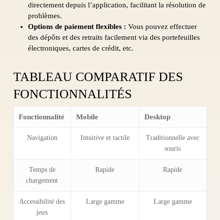
directement depuis l’application, facilitant la résolution de
problèmes.
Options de paiement flexibles :
Vous pouvez effectuer
des dépôts et des retraits facilement via des portefeuilles
électroniques, cartes de crédit, etc.
TABLEAU COMPARATIF DES
FONCTIONNALITÉS
Fonctionnalité
Mobile
Desktop
Navigation
Intuitive et tactile
Traditionnelle avec
souris
Temps de
Rapide
Rapide
chargement
Accessibilité des
Large gamme
Large gamme
jeux