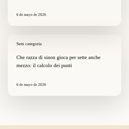
tenta
difesa
6 de mayo de 2026
dei
giocatori
Che
razza
Sem categoria
di
sinon
Che razza di sinon gioca per sette anche
gioca
mezzo: il calcolo dei punti
per
sette
anche
6 de mayo de 2026
mezzo:
il
calcolo
dei
punti