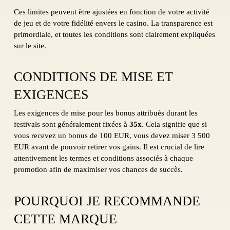
Ces limites peuvent être ajustées en fonction de votre activité
de jeu et de votre fidélité envers le casino. La transparence est
primordiale, et toutes les conditions sont clairement expliquées
sur le site.
CONDITIONS DE MISE ET
EXIGENCES
Les exigences de mise pour les bonus attribués durant les
festivals sont généralement fixées à
35x
. Cela signifie que si
vous recevez un bonus de 100 EUR, vous devez miser 3 500
EUR avant de pouvoir retirer vos gains. Il est crucial de lire
attentivement les termes et conditions associés à chaque
promotion afin de maximiser vos chances de succès.
POURQUOI JE RECOMMANDE
CETTE MARQUE