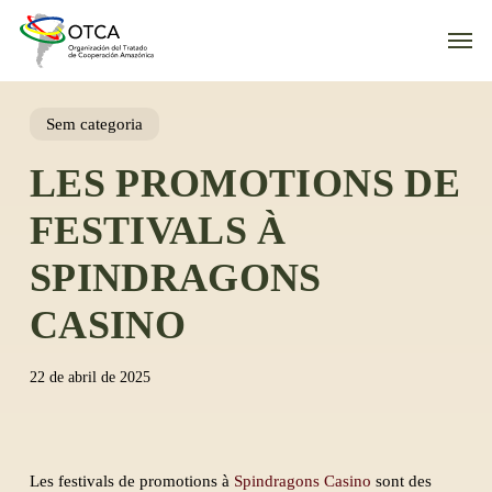
Skip
Men
to
main
content
Sem categoria
LES PROMOTIONS DE
FESTIVALS À
SPINDRAGONS
CASINO
22 de abril de 2025
Les festivals de promotions à
Spindragons Casino
sont des