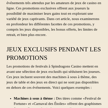
événements très attendus par les amateurs de jeux de casino en
ligne. Ces promotions exclusives offrent aux joueurs la
possibilité de maximiser leurs gains tout en explorant une
variété de jeux captivants. Dans cet article, nous examinerons
en profondeur les différentes facettes de ces promotions, y
compris les jeux disponibles, les bonus offerts, les limites de
retrait, et bien plus encore.
JEUX EXCLUSIFS PENDANT LES
PROMOTIONS
Les promotions de festivals à Spindragons Casino mettent en
avant une sélection de jeux exclusifs qui séduisent les joueurs.
Ces jeux incluent souvent des machines à sous à thème, des
jeux de table et des jeux en direct qui ne sont pas disponibles
en dehors de ces événements. Voici quelques exemples :
Machines à sous à thème :
Des titres comme «Festival de
Fortune» et «Carnaval des Étoiles» offrent des graphismes