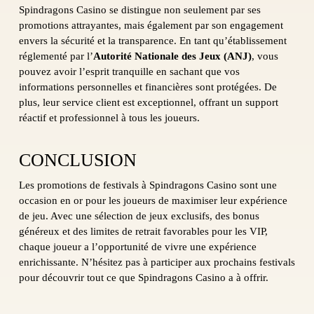
Spindragons Casino se distingue non seulement par ses
promotions attrayantes, mais également par son engagement
envers la sécurité et la transparence. En tant qu’établissement
réglementé par l’
Autorité Nationale des Jeux (ANJ)
, vous
pouvez avoir l’esprit tranquille en sachant que vos
informations personnelles et financières sont protégées. De
plus, leur service client est exceptionnel, offrant un support
réactif et professionnel à tous les joueurs.
CONCLUSION
Les promotions de festivals à Spindragons Casino sont une
occasion en or pour les joueurs de maximiser leur expérience
de jeu. Avec une sélection de jeux exclusifs, des bonus
généreux et des limites de retrait favorables pour les VIP,
chaque joueur a l’opportunité de vivre une expérience
enrichissante. N’hésitez pas à participer aux prochains festivals
pour découvrir tout ce que Spindragons Casino a à offrir.