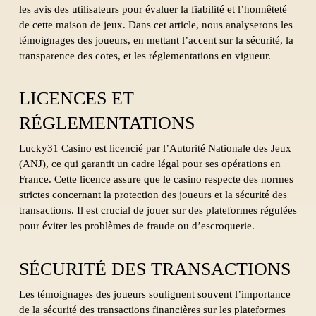
les avis des utilisateurs pour évaluer la fiabilité et l’honnêteté
de cette maison de jeux. Dans cet article, nous analyserons les
témoignages des joueurs, en mettant l’accent sur la sécurité, la
transparence des cotes, et les réglementations en vigueur.
LICENCES ET
RÉGLEMENTATIONS
Lucky31 Casino est licencié par l’Autorité Nationale des Jeux
(ANJ), ce qui garantit un cadre légal pour ses opérations en
France. Cette licence assure que le casino respecte des normes
strictes concernant la protection des joueurs et la sécurité des
transactions. Il est crucial de jouer sur des plateformes régulées
pour éviter les problèmes de fraude ou d’escroquerie.
SÉCURITÉ DES TRANSACTIONS
Les témoignages des joueurs soulignent souvent l’importance
de la sécurité des transactions financières sur les plateformes