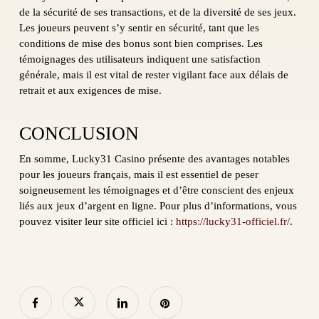
de la sécurité de ses transactions, et de la diversité de ses jeux.
Les joueurs peuvent s’y sentir en sécurité, tant que les
conditions de mise des bonus sont bien comprises. Les
témoignages des utilisateurs indiquent une satisfaction
générale, mais il est vital de rester vigilant face aux délais de
retrait et aux exigences de mise.
CONCLUSION
En somme, Lucky31 Casino présente des avantages notables
pour les joueurs français, mais il est essentiel de peser
soigneusement les témoignages et d’être conscient des enjeux
liés aux jeux d’argent en ligne. Pour plus d’informations, vous
pouvez visiter leur site officiel ici :
https://lucky31-officiel.fr/
.