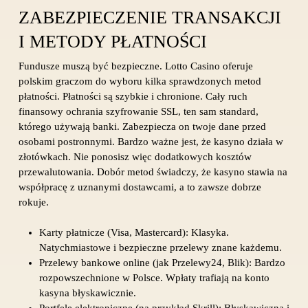
ZABEZPIECZENIE TRANSAKCJI
I METODY PŁATNOŚCI
Fundusze muszą być bezpieczne. Lotto Casino oferuje
polskim graczom do wyboru kilka sprawdzonych metod
płatności. Płatności są szybkie i chronione. Cały ruch
finansowy ochrania szyfrowanie SSL, ten sam standard,
którego używają banki. Zabezpiecza on twoje dane przed
osobami postronnymi. Bardzo ważne jest, że kasyno działa w
złotówkach. Nie ponosisz więc dodatkowych kosztów
przewalutowania. Dobór metod świadczy, że kasyno stawia na
współpracę z uznanymi dostawcami, a to zawsze dobrze
rokuje.
Karty płatnicze (Visa, Mastercard): Klasyka.
Natychmiastowe i bezpieczne przelewy znane każdemu.
Przelewy bankowe online (jak Przelewy24, Blik): Bardzo
rozpowszechnione w Polsce. Wpłaty trafiają na konto
kasyna błyskawicznie.