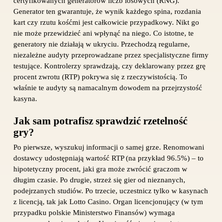
certyfikowanych generatorów liczb losowych (RNG).
Generator ten gwarantuje, że wynik każdego spina, rozdania
kart czy rzutu kośćmi jest całkowicie przypadkowy. Nikt go
nie może przewidzieć ani wpłynąć na niego. Co istotne, te
generatory nie działają w ukryciu. Przechodzą regularne,
niezależne audyty przeprowadzane przez specjalistyczne firmy
testujące. Kontrolerzy sprawdzają, czy deklarowany przez grę
procent zwrotu (RTP) pokrywa się z rzeczywistością. To
właśnie te audyty są namacalnym dowodem na przejrzystość
kasyna.
Jak sam potrafisz sprawdzić rzetelność
gry?
Po pierwsze, wyszukuj informacji o samej grze. Renomowani
dostawcy udostępniają wartość RTP (na przykład 96.5%) – to
hipotetyczny procent, jaki gra może zwrócić graczom w
długim czasie. Po drugie, strzeż się gier od nieznanych,
podejrzanych studiów. Po trzecie, uczestnicz tylko w kasynach
z licencją, tak jak Lotto Casino. Organ licencjonujący (w tym
przypadku polskie Ministerstwo Finansów) wymaga