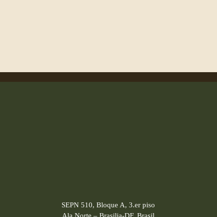
SEPN 510, Bloque A, 3.er piso
Ala Norte – Brasilia-DF, Brasil