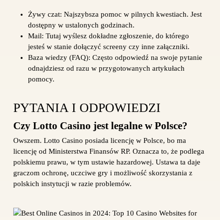
Żywy czat: Najszybsza pomoc w pilnych kwestiach. Jest
dostępny w ustalonych godzinach.
Mail: Tutaj wyślesz dokładne zgłoszenie, do którego
jesteś w stanie dołączyć screeny czy inne załączniki.
Baza wiedzy (FAQ): Często odpowiedź na swoje pytanie
odnajdziesz od razu w przygotowanych artykułach
pomocy.
PYTANIA I ODPOWIEDZI
Czy Lotto Casino jest legalne w Polsce?
Owszem. Lotto Casino posiada licencję w Polsce, bo ma
licencję od Ministerstwa Finansów RP. Oznacza to, że podlega
polskiemu prawu, w tym ustawie hazardowej. Ustawa ta daje
graczom ochronę, uczciwe gry i możliwość skorzystania z
polskich instytucji w razie problemów.