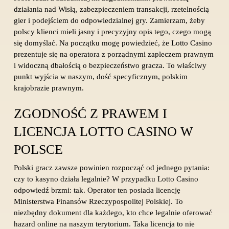
działania nad Wisłą, zabezpieczeniem transakcji, rzetelnością
gier i podejściem do odpowiedzialnej gry. Zamierzam, żeby
polscy klienci mieli jasny i precyzyjny opis tego, czego mogą
się domyślać. Na początku mogę powiedzieć, że Lotto Casino
prezentuje się na operatora z porządnymi zapleczem prawnym
i widoczną dbałością o bezpieczeństwo gracza. To właściwy
punkt wyjścia w naszym, dość specyficznym, polskim
krajobrazie prawnym.
ZGODNOŚĆ Z PRAWEM I
LICENCJA LOTTO CASINO W
POLSCE
Polski gracz zawsze powinien rozpocząć od jednego pytania:
czy to kasyno działa legalnie? W przypadku Lotto Casino
odpowiedź brzmi: tak. Operator ten posiada licencję
Ministerstwa Finansów Rzeczypospolitej Polskiej. To
niezbędny dokument dla każdego, kto chce legalnie oferować
hazard online na naszym terytorium. Taka licencja to nie