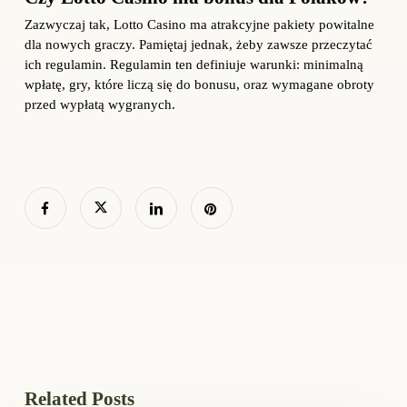
Zazwyczaj tak, Lotto Casino ma atrakcyjne pakiety powitalne
dla nowych graczy. Pamiętaj jednak, żeby zawsze przeczytać
ich regulamin. Regulamin ten definiuje warunki: minimalną
wpłatę, gry, które liczą się do bonusu, oraz wymagane obroty
przed wypłatą wygranych.
Related Posts