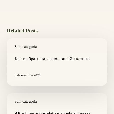
Related Posts
Как
выбрать
Sem categoria
надежное
онлайн
Как выбрать надежное онлайн казино
казино
6 de mayo de 2026
Altre
licenze
Sem categoria
correlative
appela
Altre licenze correlative appela sicurezza