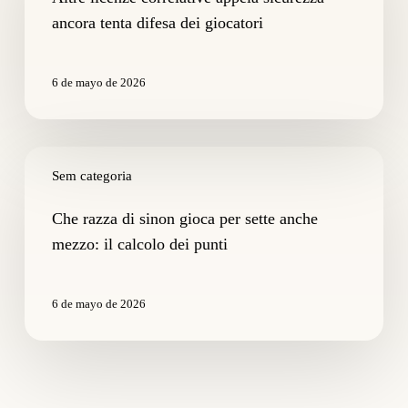
sicurezza
ancora tenta difesa dei giocatori
ancora
tenta
difesa
6 de mayo de 2026
dei
giocatori
Che
razza
Sem categoria
di
sinon
Che razza di sinon gioca per sette anche
gioca
mezzo: il calcolo dei punti
per
sette
anche
6 de mayo de 2026
mezzo:
il
calcolo
dei
punti