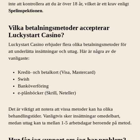
inte att kontrollera att du är över 18 år, vilket är ett krav enligt
Spelinspektionen
.
Vilka betalningsmetoder accepterar
Luckystart Casino?
Luckystart Casino erbjuder flera olika betalningsmetoder för
att underlätta insättningar och uttag. Här är några av de
vanligaste:
Kredit- och betalkort (Visa, Mastercard)
Swish
Banköverföring
e-plånböcker (Skrill, Neteller)
Det är viktigt att notera att vissa metoder kan ha olika
behandlingstider. Vanligtvis sker insättningar omedelbart,
medan uttag kan ta mellan 1-5 arbetsdagar beroende på metod.
Hur får jag support om jag har problem?