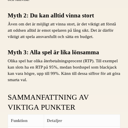
Myth 2: Du kan alltid vinna stort
Även om det är möjligt att vinna stort, är det viktigt att förstå
att oddsen alltid är emot spelaren på lång sikt. Det är därför
viktigt att spela ansvarsfullt och sätta en budget.
Myth 3: Alla spel är lika lönsamma
Olika spel har olika återbetalningsprocent (RTP). Till exempel
kan slots ha en RTP på 95%, medan bordsspel som blackjack
kan vara högre, upp till 99%. Känn till dessa siffror för att göra
smarta val.
SAMMANFATTNING AV
VIKTIGA PUNKTER
Funktion
Detaljer