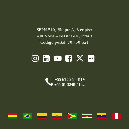
SEPN 510, Bloque A, 3.er piso
Ala Norte – Brasilia-DF, Brasil
Código postal: 70.750-521
+55 61 3248-4119
+55 61 3248-4132