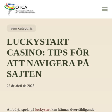
Skip
Men
to
main
content
Sem categoria
LUCKYSTART
CASINO: TIPS FÖR
ATT NAVIGERA PÅ
SAJTEN
22 de abril de 2025
Att börja spela på
luckystart
kan kännas överväldigande,