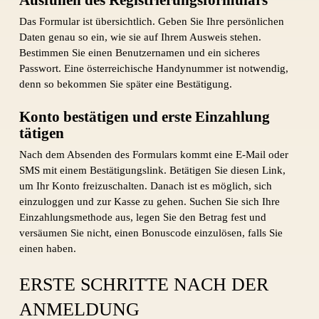
Das Formular ist übersichtlich. Geben Sie Ihre persönlichen
Daten genau so ein, wie sie auf Ihrem Ausweis stehen.
Bestimmen Sie einen Benutzernamen und ein sicheres
Passwort. Eine österreichische Handynummer ist notwendig,
denn so bekommen Sie später eine Bestätigung.
Konto bestätigen und erste Einzahlung
tätigen
Nach dem Absenden des Formulars kommt eine E-Mail oder
SMS mit einem Bestätigungslink. Betätigen Sie diesen Link,
um Ihr Konto freizuschalten. Danach ist es möglich, sich
einzuloggen und zur Kasse zu gehen. Suchen Sie sich Ihre
Einzahlungsmethode aus, legen Sie den Betrag fest und
versäumen Sie nicht, einen Bonuscode einzulösen, falls Sie
einen haben.
ERSTE SCHRITTE NACH DER
ANMELDUNG