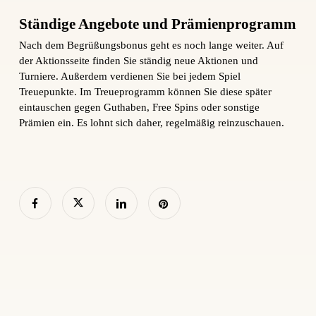
Ständige Angebote und Prämienprogramm
Nach dem Begrüßungsbonus geht es noch lange weiter. Auf
der Aktionsseite finden Sie ständig neue Aktionen und
Turniere. Außerdem verdienen Sie bei jedem Spiel
Treuepunkte. Im Treueprogramm können Sie diese später
eintauschen gegen Guthaben, Free Spins oder sonstige
Prämien ein. Es lohnt sich daher, regelmäßig reinzuschauen.