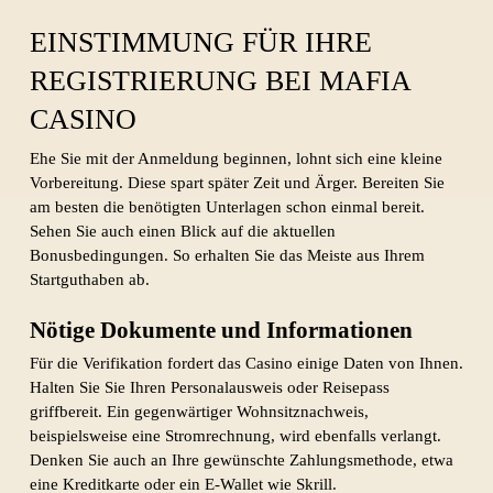
EINSTIMMUNG FÜR IHRE
REGISTRIERUNG BEI MAFIA
CASINO
Ehe Sie mit der Anmeldung beginnen, lohnt sich eine kleine
Vorbereitung. Diese spart später Zeit und Ärger. Bereiten Sie
am besten die benötigten Unterlagen schon einmal bereit.
Sehen Sie auch einen Blick auf die aktuellen
Bonusbedingungen. So erhalten Sie das Meiste aus Ihrem
Startguthaben ab.
Nötige Dokumente und Informationen
Für die Verifikation fordert das Casino einige Daten von Ihnen.
Halten Sie Sie Ihren Personalausweis oder Reisepass
griffbereit. Ein gegenwärtiger Wohnsitznachweis,
beispielsweise eine Stromrechnung, wird ebenfalls verlangt.
Denken Sie auch an Ihre gewünschte Zahlungsmethode, etwa
eine Kreditkarte oder ein E-Wallet wie Skrill.