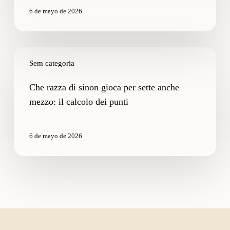
difesa
6 de mayo de 2026
dei
giocatori
Che
razza
Sem categoria
di
sinon
Che razza di sinon gioca per sette anche
gioca
mezzo: il calcolo dei punti
per
sette
anche
6 de mayo de 2026
mezzo:
il
calcolo
dei
punti