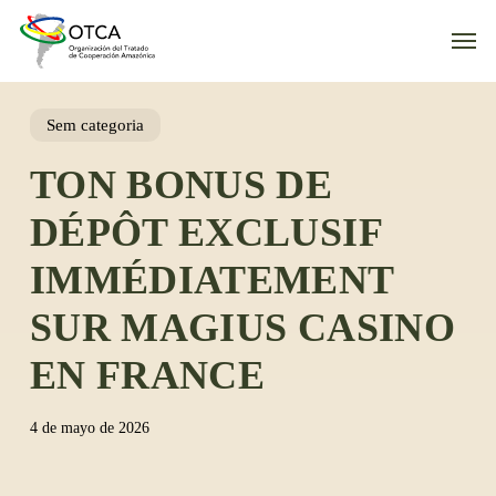
Skip
Men
to
main
content
Sem categoria
TON BONUS DE
DÉPÔT EXCLUSIF
IMMÉDIATEMENT
SUR MAGIUS CASINO
EN FRANCE
4 de mayo de 2026