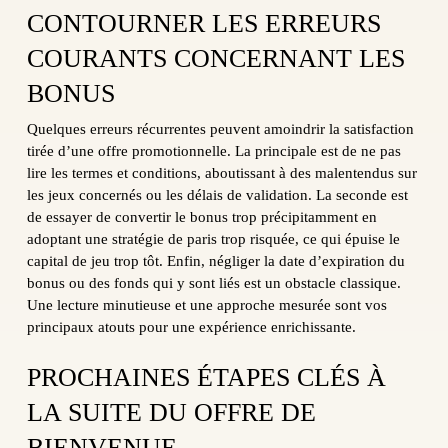
CONTOURNER LES ERREURS
COURANTS CONCERNANT LES
BONUS
Quelques erreurs récurrentes peuvent amoindrir la satisfaction
tirée d’une offre promotionnelle. La principale est de ne pas
lire les termes et conditions, aboutissant à des malentendus sur
les jeux concernés ou les délais de validation. La seconde est
de essayer de convertir le bonus trop précipitamment en
adoptant une stratégie de paris trop risquée, ce qui épuise le
capital de jeu trop tôt. Enfin, négliger la date d’expiration du
bonus ou des fonds qui y sont liés est un obstacle classique.
Une lecture minutieuse et une approche mesurée sont vos
principaux atouts pour une expérience enrichissante.
PROCHAINES ÉTAPES CLÉS À
LA SUITE DU OFFRE DE
BIENVENUE