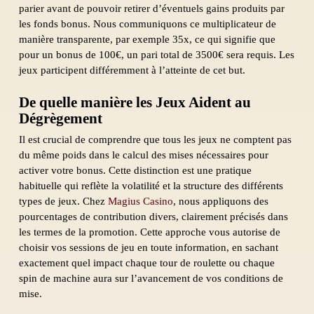
parier avant de pouvoir retirer d’éventuels gains produits par
les fonds bonus. Nous communiquons ce multiplicateur de
manière transparente, par exemple 35x, ce qui signifie que
pour un bonus de 100€, un pari total de 3500€ sera requis. Les
jeux participent différemment à l’atteinte de cet but.
De quelle manière les Jeux Aident au
Dégrègement
Il est crucial de comprendre que tous les jeux ne comptent pas
du même poids dans le calcul des mises nécessaires pour
activer votre bonus. Cette distinction est une pratique
habituelle qui reflète la volatilité et la structure des différents
types de jeux. Chez
Magius Casino
, nous appliquons des
pourcentages de contribution divers, clairement précisés dans
les termes de la promotion. Cette approche vous autorise de
choisir vos sessions de jeu en toute information, en sachant
exactement quel impact chaque tour de roulette ou chaque
spin de machine aura sur l’avancement de vos conditions de
mise.