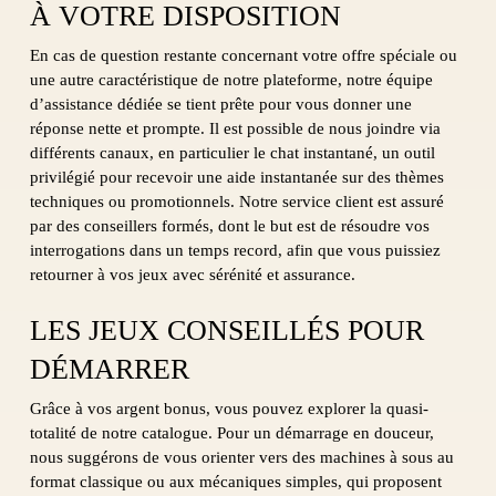
À VOTRE DISPOSITION
En cas de question restante concernant votre offre spéciale ou
une autre caractéristique de notre plateforme, notre équipe
d’assistance dédiée se tient prête pour vous donner une
réponse nette et prompte. Il est possible de nous joindre via
différents canaux, en particulier le chat instantané, un outil
privilégié pour recevoir une aide instantanée sur des thèmes
techniques ou promotionnels. Notre service client est assuré
par des conseillers formés, dont le but est de résoudre vos
interrogations dans un temps record, afin que vous puissiez
retourner à vos jeux avec sérénité et assurance.
LES JEUX CONSEILLÉS POUR
DÉMARRER
Grâce à vos argent bonus, vous pouvez explorer la quasi-
totalité de notre catalogue. Pour un démarrage en douceur,
nous suggérons de vous orienter vers des machines à sous au
format classique ou aux mécaniques simples, qui proposent