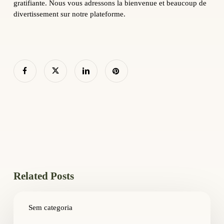
gratifiante. Nous vous adressons la bienvenue et beaucoup de
divertissement sur notre plateforme.
Related Posts
Как
выбрать
Sem categoria
надежное