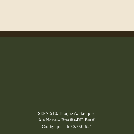
SEPN 510, Bloque A, 3.er piso
Ala Norte – Brasilia-DF, Brasil
Código postal: 70.750-521