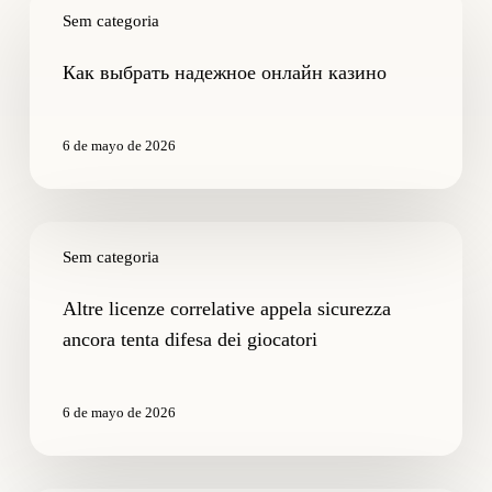
выбрать
Sem categoria
надежное
онлайн
Как выбрать надежное онлайн казино
казино
6 de mayo de 2026
Altre
licenze
Sem categoria
correlative
appela
Altre licenze correlative appela sicurezza
sicurezza
ancora tenta difesa dei giocatori
ancora
tenta
difesa
6 de mayo de 2026
dei
giocatori