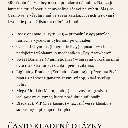
500násobné. Tyto hry nejsou populární náhodou. Nabízejí
fantastickou zábavu a spravedlivou šanci na výhru. Magius
Casino je je všechny má ve svém katalogu. Jejich testovaná
kvalita je pro mě jistotou dobrého hraní.
Book of Dead (Play’n GO) – putování v egyptských
ruinách s vysokým výherním potenciálem.
Gates of Olympus (Pragmatic Play) – působivý slot s
padajícími výplatami a mechanikou „Pay Anywhere“.
Sweet Bonanza (Pragmatic Play) – barevná cukrárna plná
ovoce a extra funkcí s zakoupením zdarma.
Lightning Roulette (Evolution Gaming) – převratná živá
ruleta s náhodně generovanými výboji, které zvyšují
výhry.
Mega Moolah (Microgaming) – slavný progresivní
jackpotový automat, který produkuje milionáře.
Blackjack VIP (živé kasino) – luxusní verze klasiky s
soukromým přístupem krupiéra.
ČASTO KLADENÉ OTÁZKY