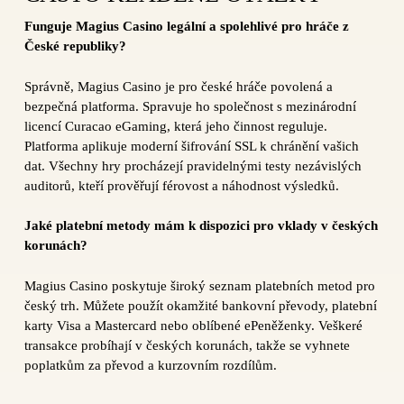
Funguje Magius Casino legální a spolehlivé pro hráče z
České republiky?
Správně, Magius Casino je pro české hráče povolená a
bezpečná platforma. Spravuje ho společnost s mezinárodní
licencí Curacao eGaming, která jeho činnost reguluje.
Platforma aplikuje moderní šifrování SSL k chránění vašich
dat. Všechny hry procházejí pravidelnými testy nezávislých
auditorů, kteří prověřují férovost a náhodnost výsledků.
Jaké platební metody mám k dispozici pro vklady v českých
korunách?
Magius Casino poskytuje široký seznam platebních metod pro
český trh. Můžete použít okamžité bankovní převody, platební
karty Visa a Mastercard nebo oblíbené ePeněženky. Veškeré
transakce probíhají v českých korunách, takže se vyhnete
poplatkům za převod a kurzovním rozdílům.