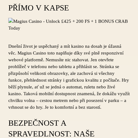
PŘÍMO V KAPSE
Dnešní život je uspěchaný a mít kasino na dosah je úžasná
věc. Magius Casino toto naplňuje díky své plně responzivní
webové platformě. Nemusíte nic stahovat. Jen otevřete
prohlížeč v telefonu nebo tabletu a přihlásit se. Stránka se
přizpůsobí velikosti obrazovky, ale zachová si všechny
funkce, přehlednost stránky i grafickou kvalitu z počítače. Hry
běží plynule, ať už se jedná o automat, ruletu nebo živé
kasino. Taková mobilní dostupnost znamená, že dokážu využít
chvilku volna – cestou metrem nebo při posezení v parku – a
vrhnout se do hry. Je to komfortní a bez starostí.
BEZPEČNOST A
SPRAVEDLNOST: NAŠE