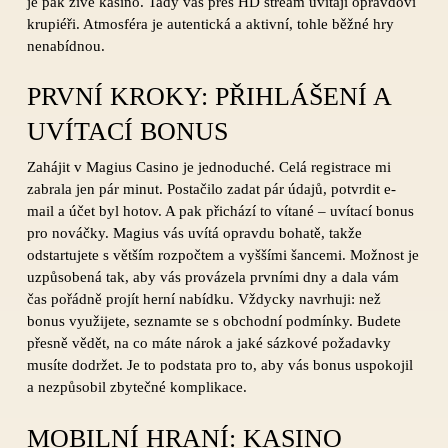
je pak živé kasino. Tady vás přes HD stream uvítají opravdoví
krupiéři. Atmosféra je autentická a aktivní, tohle běžné hry
nenabídnou.
PRVNÍ KROKY: PŘIHLÁŠENÍ A
UVÍTACÍ BONUS
Zahájit v Magius Casino je jednoduché. Celá registrace mi
zabrala jen pár minut. Postačilo zadat pár údajů, potvrdit e-
mail a účet byl hotov. A pak přichází to vítané – uvítací bonus
pro nováčky. Magius vás uvítá opravdu bohatě, takže
odstartujete s větším rozpočtem a vyššími šancemi. Možnost je
uzpůsobená tak, aby vás provázela prvními dny a dala vám
čas pořádně projít herní nabídku. Vždycky navrhuji: než
bonus využijete, seznamte se s obchodní podmínky. Budete
přesně vědět, na co máte nárok a jaké sázkové požadavky
musíte dodržet. Je to podstata pro to, aby vás bonus uspokojil
a nezpůsobil zbytečné komplikace.
MOBILNÍ HRANÍ: KASINO