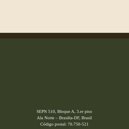
SEPN 510, Bloque A, 3.er piso
Ala Norte – Brasilia-DF, Brasil
Código postal: 70.750-521