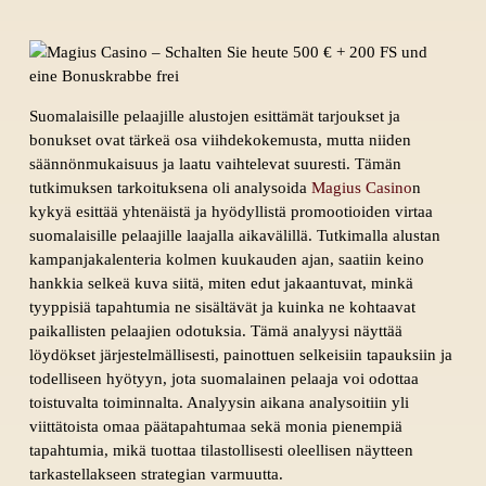
Suomalaisille pelaajille alustojen esittämät tarjoukset ja
bonukset ovat tärkeä osa viihdekokemusta, mutta niiden
säännönmukaisuus ja laatu vaihtelevat suuresti. Tämän
tutkimuksen tarkoituksena oli analysoida
Magius Casino
n
kykyä esittää yhtenäistä ja hyödyllistä promootioiden virtaa
suomalaisille pelaajille laajalla aikavälillä. Tutkimalla alustan
kampanjakalenteria kolmen kuukauden ajan, saatiin keino
hankkia selkeä kuva siitä, miten edut jakaantuvat, minkä
tyyppisiä tapahtumia ne sisältävät ja kuinka ne kohtaavat
paikallisten pelaajien odotuksia. Tämä analyysi näyttää
löydökset järjestelmällisesti, painottuen selkeisiin tapauksiin ja
todelliseen hyötyyn, jota suomalainen pelaaja voi odottaa
toistuvalta toiminnalta. Analyysin aikana analysoitiin yli
viittätoista omaa päätapahtumaa sekä monia pienempiä
tapahtumia, mikä tuottaa tilastollisesti oleellisen näytteen
tarkastellakseen strategian varmuutta.