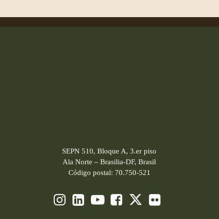
SEPN 510, Bloque A, 3.er piso
Ala Norte – Brasilia-DF, Brasil
Código postal: 70.750-521