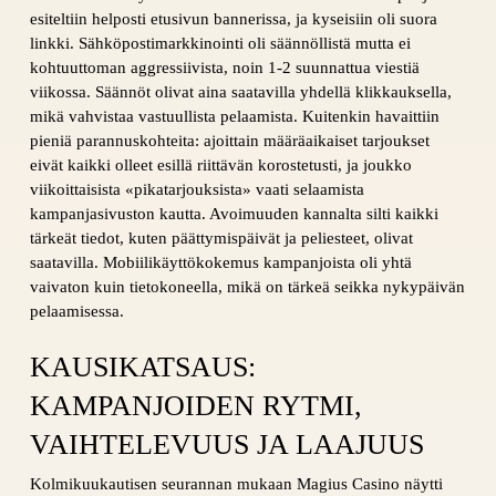
esiteltiin helposti etusivun bannerissa, ja kyseisiin oli suora
linkki. Sähköpostimarkkinointi oli säännöllistä mutta ei
kohtuuttoman aggressiivista, noin 1-2 suunnattua viestiä
viikossa. Säännöt olivat aina saatavilla yhdellä klikkauksella,
mikä vahvistaa vastuullista pelaamista. Kuitenkin havaittiin
pieniä parannuskohteita: ajoittain määräaikaiset tarjoukset
eivät kaikki olleet esillä riittävän korostetusti, ja joukko
viikoittaisista «pikatarjouksista» vaati selaamista
kampanjasivuston kautta. Avoimuuden kannalta silti kaikki
tärkeät tiedot, kuten päättymispäivät ja peliesteet, olivat
saatavilla. Mobiilikäyttökokemus kampanjoista oli yhtä
vaivaton kuin tietokoneella, mikä on tärkeä seikka nykypäivän
pelaamisessa.
KAUSIKATSAUS:
KAMPANJOIDEN RYTMI,
VAIHTELEVUUS JA LAAJUUS
Kolmikuukautisen seurannan mukaan Magius Casino näytti