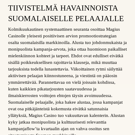
TIIVISTELMÄ HAVAINNOISTA
SUOMALAISELLE PELAAJALLE
Kolmikuukautinen systemaattinen seuranta osoittaa Magius
Casinolle yleisesti positiivisen arvion promootiostrategian
osalta suomalaisilla markkinoilla. Alusta tuo johdonmukaista ja
monipuolista kampanja-arvota, joka ottaa huomioon paikalliset
mielenkiinnon kohteet ja tarpeet. Ehdot ovat edulliset eivätkä
sisällä poikkeuksellisen rajoittavia klauseja, mikä muuttaa
tarjouksista todella lunastettavia. Viikoittainen rytmi säilyttää
aktiivisen pelaajan kiinnostuneena, ja viestintä on pääosin
ymmärrettävää. Parannettavaa on vielä joissain kohdissa,
kuten kaikkien pikatarjousten saatavuudessa ja
ilmaiskierrosten voittojen ehtojen täysin avoimuudessa.
Suomalaiselle pelaajalle, joka hakee alustaa, jossa kampanjat
ovat osa pitkäjänteistä kokemusta eivätkä satunnaisia
yllätyksiä, Magius Casino tuo vakuuttavan kalenterin. Alustan
kyky jatkaa monipuolista ja kulttuurisesti relevanttia
kampanjaflow’ta kvartaalin ajan on vahva osoitus sen