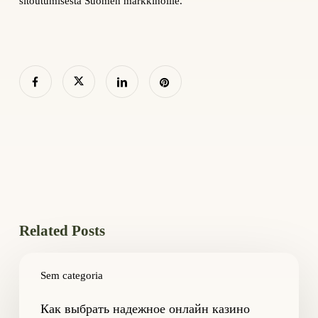
sitoutumisesta Suomen markkinoille.
Related Posts
Как
выбрать
Sem categoria
надежное
онлайн
Как выбрать надежное онлайн казино