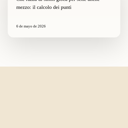
gioca
mezzo: il calcolo dei punti
per
sette
anche
6 de mayo de 2026
mezzo:
il
calcolo
dei
punti