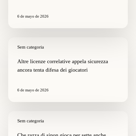
казино
6 de mayo de 2026
Altre
licenze
Sem categoria
correlative
appela
Altre licenze correlative appela sicurezza
sicurezza
ancora tenta difesa dei giocatori
ancora
tenta
difesa
6 de mayo de 2026
dei
giocatori
Che
razza
Sem categoria
di
sinon
Che razza di sinon gioca per sette anche