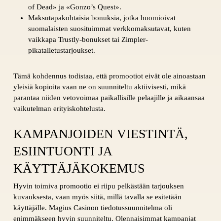
of Dead» ja «Gonzo’s Quest».
Maksutapakohtaisia bonuksia, jotka huomioivat
suomalaisten suosituimmat verkkomaksutavat, kuten
vaikkapa Trustly-bonukset tai Zimpler-
pikatalletustarjoukset.
Tämä kohdennus todistaa, että promootiot eivät ole ainoastaan
yleisiä kopioita vaan ne on suunniteltu aktiivisesti, mikä
parantaa niiden vetovoimaa paikallisille pelaajille ja aikaansaa
vaikutelman erityiskohtelusta.
KAMPANJOIDEN VIESTINTÄ,
ESIINTUONTI JA
KÄYTTÄJÄKOKEMUS
Hyvin toimiva promootio ei riipu pelkästään tarjouksen
kuvauksesta, vaan myös siitä, millä tavalla se esitetään
käyttäjälle. Magius Casinon tiedotussuunnitelma oli
enimmäkseen hyvin suunniteltu. Olennaisimmat kampanjat