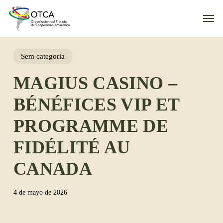
Skip
Men
to
main
content
Sem categoria
MAGIUS CASINO –
BÉNÉFICES VIP ET
PROGRAMME DE
FIDÉLITÉ AU
CANADA
4 de mayo de 2026