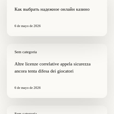
надежное
онлайн
Как выбрать надежное онлайн казино
казино
6 de mayo de 2026
Altre
licenze
Sem categoria
correlative
appela
Altre licenze correlative appela sicurezza
sicurezza
ancora tenta difesa dei giocatori
ancora
tenta
difesa
6 de mayo de 2026
dei
giocatori
Che
razza
Sem categoria