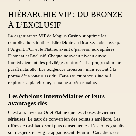
HIÉRARCHIE VIP : DU BRONZE
À L’EXCLUSIF
La organisation VIP de Magius Casino supprime les
complications inutiles. Elle débute au Bronze, puis passe par
l’Argent, l’Or et le Platine, avant d’parvenir aux sphères
Diamant et Exclusif. Chaque nouveau niveau ouvre
immédiatement des privilèges renforcés. La progression me
paraît naturelle. Les exigences croissent, mais restent à la
portée d’un joueur assidu. Cette structure vous incite à
explorer la plateforme, semaine après semaine.
Les échelons intermédiaires et leurs
avantages clés
C’est aux niveaux Or et Platine que les choses deviennent
sérieuses. Le taux de conversion des points s’améliore. Les
offres de cashback sont plus conséquentes. Des tours gratuits
sur des jeux en vogue apparaissent. Pour un Canadien, ces