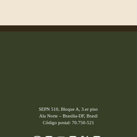
SEPN 510, Bloque A, 3.er piso
Ala Norte – Brasilia-DF, Brasil
Código postal: 70.750-521