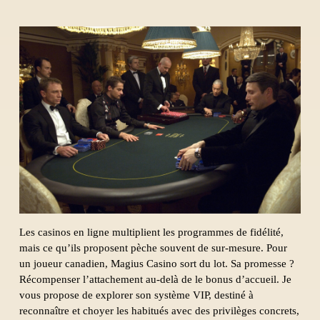
Les casinos en ligne multiplient les programmes de fidélité,
mais ce qu’ils proposent pèche souvent de sur-mesure. Pour
un joueur canadien, Magius Casino sort du lot. Sa promesse ?
Récompenser l’attachement au-delà de le bonus d’accueil. Je
vous propose de explorer son système VIP, destiné à
reconnaître et choyer les habitués avec des privilèges concrets,