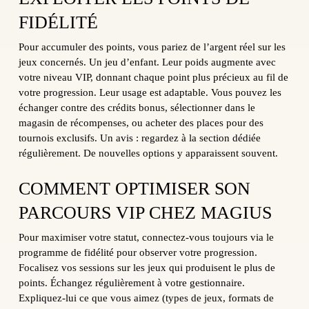
FIDÉLITÉ
Pour accumuler des points, vous pariez de l’argent réel sur les
jeux concernés. Un jeu d’enfant. Leur poids augmente avec
votre niveau VIP, donnant chaque point plus précieux au fil de
votre progression. Leur usage est adaptable. Vous pouvez les
échanger contre des crédits bonus, sélectionner dans le
magasin de récompenses, ou acheter des places pour des
tournois exclusifs. Un avis : regardez à la section dédiée
régulièrement. De nouvelles options y apparaissent souvent.
COMMENT OPTIMISER SON
PARCOURS VIP CHEZ MAGIUS
Pour maximiser votre statut, connectez-vous toujours via le
programme de fidélité pour observer votre progression.
Focalisez vos sessions sur les jeux qui produisent le plus de
points. Échangez régulièrement à votre gestionnaire.
Expliquez-lui ce que vous aimez (types de jeux, formats de