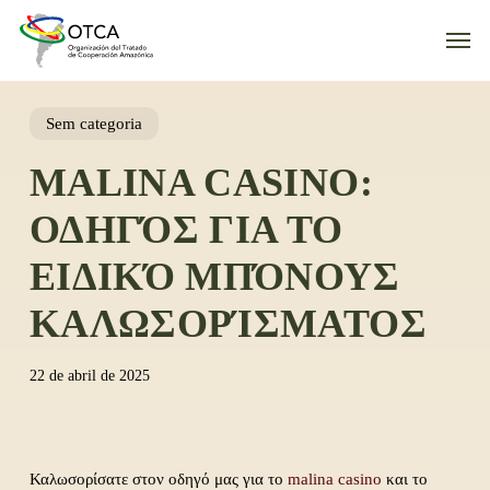
Skip
Men
to
main
content
Sem categoria
MALINA CASINO:
ΟΔΗΓΌΣ ΓΙΑ ΤΟ
ΕΙΔΙΚΌ ΜΠΌΝΟΥΣ
ΚΑΛΩΣΟΡΊΣΜΑΤΟΣ
22 de abril de 2025
Καλωσορίσατε στον οδηγό μας για το
malina casino
και το