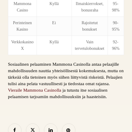
Mammona
Kyllä
Ilmaiskierrokset,
95-
Casino
bonusraha
98%
Perinteinen
Ei
Rajoitetut
90-
Kasino
bonukset
95%
Verkkokasino
Kyllä
Vain
92-
X
tervetulobonukset
96%
Sosiaalinen pelaaminen Mammona Casinolla antaa pelaajille
mahdollisuuden nauttia yhteisöllisestä kokemuksesta, mutta on
tärkeää olla tietoinen myös siihen liittyvistä riskeistä. Pelaajien
tulisi aina pelata vastuullisesti ja tiedostaa omat rajansa.
Vieraile Mammona Casinolla
ja tutustu itse sosiaalisen
pelaamisen tarjoamiin mahdollisuuksiin ja haasteisiin.