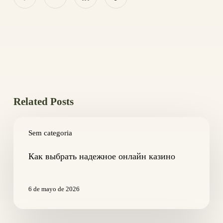
Related Posts
Как
выбрать
Sem categoria
надежное
онлайн
Как выбрать надежное онлайн казино
казино
6 de mayo de 2026