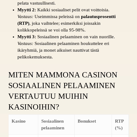
pelata vastuullisesti.
Myytti 2:
Kaikki sosiaaliset pelit ovat voittoisia.
Vastaus:
Useimmissa peleissä on
palautusprosentti
(RTP)
, joka vaihtelee; esimerkiksi joissakin
kolikkopeleissä se voi olla 95-98%.
Myytti 3:
Sosiaalinen pelaaminen on vain nuorille.
Vastaus:
Sosiaalinen pelaaminen houkuttelee eri
ikäryhmiä, ja monet aikuiset nauttivat tästä
pelikokemuksesta.
MITEN MAMMONA CASINON
SOSIAALINEN PELAAMINEN
VERTAUTUU MUIHIN
KASINOIHIN?
Kasino
Sosiaalinen
Bonukset
RTP
pelaaminen
(%)