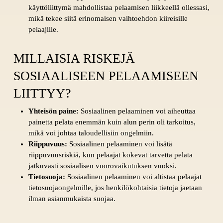
käyttöliittymä mahdollistaa pelaamisen liikkeellä ollessasi,
mikä tekee siitä erinomaisen vaihtoehdon kiireisille
pelaajille.
MILLAISIA RISKEJÄ
SOSIAALISEEN PELAAMISEEN
LIITTYY?
Yhteisön paine:
Sosiaalinen pelaaminen voi aiheuttaa
painetta pelata enemmän kuin alun perin oli tarkoitus,
mikä voi johtaa taloudellisiin ongelmiin.
Riippuvuus:
Sosiaalinen pelaaminen voi lisätä
riippuvuusriskiä, kun pelaajat kokevat tarvetta pelata
jatkuvasti sosiaalisen vuorovaikutuksen vuoksi.
Tietosuoja:
Sosiaalinen pelaaminen voi altistaa pelaajat
tietosuojaongelmille, jos henkilökohtaisia tietoja jaetaan
ilman asianmukaista suojaa.