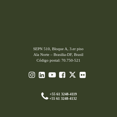
SEPN 510, Bloque A, 3.er piso
Ala Norte – Brasilia-DF, Brasil
Código postal: 70.750-521
+55 61 3248-4119
+55 61 3248-4132