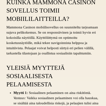
KUINKA MAMMONA CASINON
SOVELLUS TOIMII
MOBIILILAITTEILLA?
Mammona Casinon mobiilisovellus on suunniteltu tarjoamaan
sujuva pelikokemus. Se on responsiivinen ja toimii hyvin eri
kokoisilla näytöillä. Käyttöliittymä on optimoitu
kosketusnäytöille, mikä tekee navigoinnista helppoa ja
intuitiivista. Pelaajat voivat helposti siirtyä eri pelien välillä,
tarkastella tilastojaan ja osallistua sosiaalisiin tapahtumiin.
YLEISIÄ MYYTTEJÄ
SOSIAALISESTA
PELAAMISESTA
Myytti 1:
Sosiaalinen pelaaminen on aina riskitöntä.
Vastaus:
Vaikka sosiaalinen pelaaminen voi olla hauskaa,
se sisältää aina taloudellisia riskejä, ja pelaajien tulisi aina