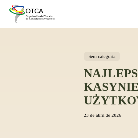
Skip
to
main
content
Sem categoria
NAJLEP
KASYNI
UŻYTKO
23 de abril de 2026