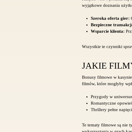
wyjątkowe doznania użytk
Szeroka oferta gier:
O
Bezpieczne transakcj
Wsparcie klienta:
Prz
Wszystkie te czynniki spr
JAKIE FIL
Bonusy filmowe w kasynie
filmów, które mogłyby wpł
Przygody w uniwersu
Romantyczne opowieśc
Thrillery pełne napięc
Te tematy filmowe są nie t
wykorzystania w grach ka