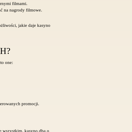
rnymi filmami.
ć na nagrody filmowe.
liwości, jakie daje kasyno
H?
to one:
ferowanych promocji.
de wszystkim, kasyno dba o