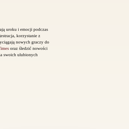
ą uroku i emocji podczas
stracja, korzystanie z
zyciągają nowych graczy do
Times
oraz śledzić nowości
ia swoich ulubionych