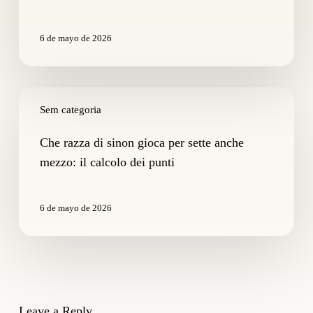
ancora
tenta
difesa
6 de mayo de 2026
dei
giocatori
Che
razza
Sem categoria
di
sinon
Che razza di sinon gioca per sette anche
gioca
mezzo: il calcolo dei punti
per
sette
anche
6 de mayo de 2026
mezzo:
il
calcolo
dei
punti
Leave a Reply