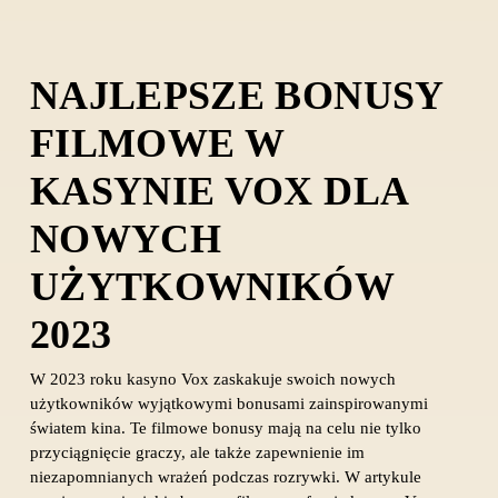
NAJLEPSZE BONUSY
FILMOWE W
KASYNIE VOX DLA
NOWYCH
UŻYTKOWNIKÓW
2023
W 2023 roku kasyno Vox zaskakuje swoich nowych
użytkowników wyjątkowymi bonusami zainspirowanymi
światem kina. Te filmowe bonusy mają na celu nie tylko
przyciągnięcie graczy, ale także zapewnienie im
niezapomnianych wrażeń podczas rozrywki. W artykule