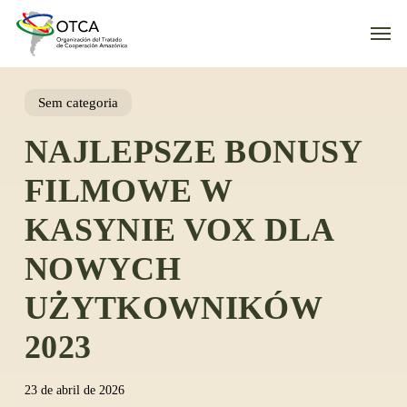
Skip
Men
to
main
content
Sem categoria
NAJLEPSZE BONUSY
FILMOWE W
KASYNIE VOX DLA
NOWYCH
UŻYTKOWNIKÓW
2023
23 de abril de 2026