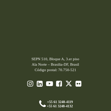
SEPN 510, Bloque A, 3.er piso
Ala Norte – Brasilia-DF, Brasil
Código postal: 70.750-521
+55 61 3248-4119
+55 61 3248-4132