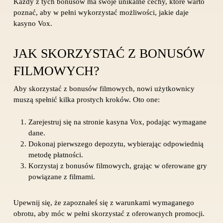
Każdy z tych bonusów ma swoje unikalne cechy, które warto
poznać, aby w pełni wykorzystać możliwości, jakie daje
kasyno Vox.
JAK SKORZYSTAĆ Z BONUSÓW
FILMOWYCH?
Aby skorzystać z bonusów filmowych, nowi użytkownicy
muszą spełnić kilka prostych kroków. Oto one:
Zarejestruj się na stronie kasyna Vox, podając wymagane
dane.
Dokonaj pierwszego depozytu, wybierając odpowiednią
metodę płatności.
Korzystaj z bonusów filmowych, grając w oferowane gry
powiązane z filmami.
Upewnij się, że zapoznałeś się z warunkami wymaganego
obrotu, aby móc w pełni skorzystać z oferowanych promocji.