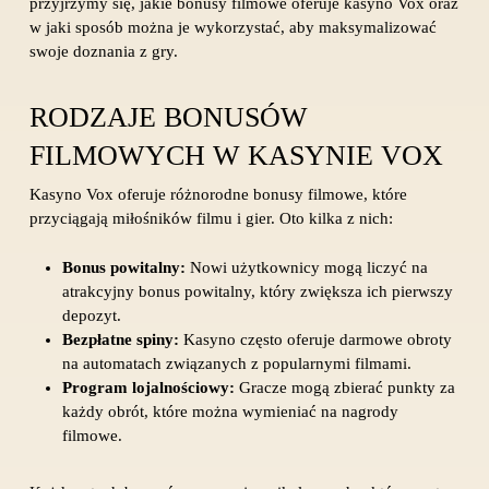
przyjrzymy się, jakie bonusy filmowe oferuje kasyno Vox oraz
w jaki sposób można je wykorzystać, aby maksymalizować
swoje doznania z gry.
RODZAJE BONUSÓW
FILMOWYCH W KASYNIE VOX
Kasyno Vox oferuje różnorodne bonusy filmowe, które
przyciągają miłośników filmu i gier. Oto kilka z nich:
Bonus powitalny:
Nowi użytkownicy mogą liczyć na
atrakcyjny bonus powitalny, który zwiększa ich pierwszy
depozyt.
Bezpłatne spiny:
Kasyno często oferuje darmowe obroty
na automatach związanych z popularnymi filmami.
Program lojalnościowy:
Gracze mogą zbierać punkty za
każdy obrót, które można wymieniać na nagrody
filmowe.