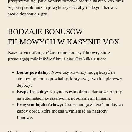
przyjrzymy się, jakie bonusy filmowe oferuje kasyno Vox oraz
w jaki sposób można je wykorzystać, aby maksymalizować
swoje doznania z gry.
RODZAJE BONUSÓW
FILMOWYCH W KASYNIE VOX
Kasyno Vox oferuje różnorodne bonusy filmowe, które
przyciągają miłośników filmu i gier. Oto kilka z nich:
Bonus powitalny:
Nowi użytkownicy mogą liczyć na
atrakcyjny bonus powitalny, który zwiększa ich pierwszy
depozyt.
Bezpłatne spiny:
Kasyno często oferuje darmowe obroty
na automatach związanych z popularnymi filmami.
Program lojalnościowy:
Gracze mogą zbierać punkty za
każdy obrót, które można wymieniać na nagrody
filmowe.