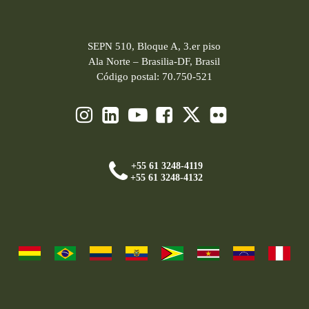
SEPN 510, Bloque A, 3.er piso
Ala Norte – Brasilia-DF, Brasil
Código postal: 70.750-521
+55 61 3248-4119
+55 61 3248-4132