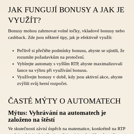
JAK FUNGUJÍ BONUSY A JAK JE
VYUŽÍT?
Bonusy mohou zahrnovat volné točky, vkladové bonusy nebo
cashback. Zde jsou některé tipy, jak je efektivně využít:
Pečlivě si přečtěte podmínky bonusu, abyste se ujistili, že
rozumíte požadavkům na protočení.
Vybírejte automaty s vyšším RTP, abyste maximalizovali
šance na výhru při využívání bonusu.
Využívejte bonusy v době, kdy jsou aktivní akce, abyste
zvýšili svůj herní rozpočet.
ČASTÉ MÝTY O AUTOMATECH
Mýtus: Vyhrávání na automatech je
založeno na štěstí
Ve skutečnosti závisí úspěch na matematice, konkrétně na RTP