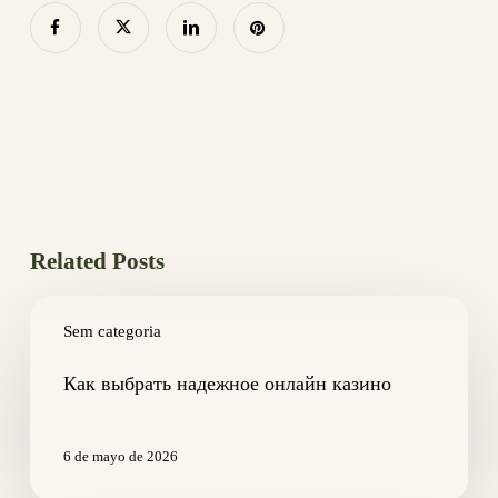
Related Posts
Как
выбрать
Sem categoria
надежное
онлайн
Как выбрать надежное онлайн казино
казино
6 de mayo de 2026