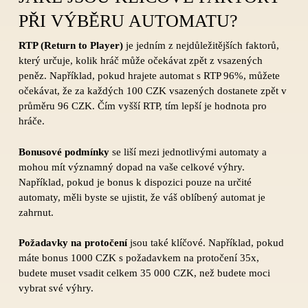
PŘI VÝBĚRU AUTOMATU?
RTP (Return to Player)
je jedním z nejdůležitějších faktorů,
který určuje, kolik hráč může očekávat zpět z vsazených
peněz. Například, pokud hrajete automat s RTP 96%, můžete
očekávat, že za každých 100 CZK vsazených dostanete zpět v
průměru 96 CZK. Čím vyšší RTP, tím lepší je hodnota pro
hráče.
Bonusové podmínky
se liší mezi jednotlivými automaty a
mohou mít významný dopad na vaše celkové výhry.
Například, pokud je bonus k dispozici pouze na určité
automaty, měli byste se ujistit, že váš oblíbený automat je
zahrnut.
Požadavky na protočení
jsou také klíčové. Například, pokud
máte bonus 1000 CZK s požadavkem na protočení 35x,
budete muset vsadit celkem 35 000 CZK, než budete moci
vybrat své výhry.