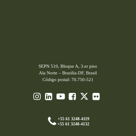
SEPN 510, Bloque A, 3.er piso
Ala Norte – Brasilia-DF, Brasil
Código postal: 70.750-521
+55 61 3248-4119
+55 61 3248-4132