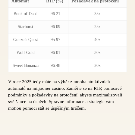
Automat
RTP (%)
Požadavek na protočení
Book of Dead
96.21
35x
Starburst
96.09
25x
Gonzo’s Quest
95.97
40x
Wolf Gold
96.01
30x
Sweet Bonanza
96.48
20x
V roce 2025 tedy máte na výběr z mnoha atraktivních
automatů na miljooner casino. Zaměřte se na RTP, bonusové
podmínky a požadavky na protočení, abyste maximalizovali
své šance na úspěch. Správné informace a strategie vám
mohou pomoci stát se úspěšným hráčem.