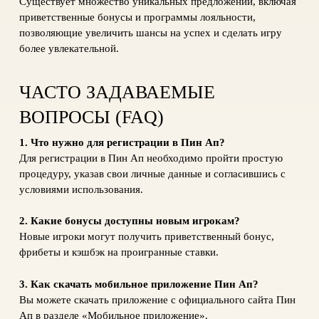
Существует множество уникальных предложений, включая
приветственные бонусы и программы лояльности,
позволяющие увеличить шансы на успех и сделать игру
более увлекательной.
ЧАСТО ЗАДАВАЕМЫЕ
ВОПРОСЫ (FAQ)
1. Что нужно для регистрации в Пин Ап?
Для регистрации в Пин Ап необходимо пройти простую
процедуру, указав свои личные данные и согласившись с
условиями использования.
2. Какие бонусы доступны новым игрокам?
Новые игроки могут получить приветственный бонус,
фрибеты и кэшбэк на проигранные ставки.
3. Как скачать мобильное приложение Пин Ап?
Вы можете скачать приложение с официального сайта Пин
Ап в разделе «Мобильное приложение».