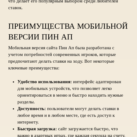
что делает его популярным выбором среди любителей
ставок.
ПРЕИМУЩЕСТВА МОБИЛЬНОЙ
ВЕРСИИ ПИН АП
Мобильная версия сайта Пин Ап была разработана с
учетом потребностей современных игроков, которые
предпочитают делать ставки на ходу. Вот некоторые
ключевые преимущества:
Удобство использования:
интерфейс адаптирован
для мобильных устройств, что позволяет легко
ориентироваться в меню и быстро находить нужные
разделы.
Доступность:
пользователи могут делать ставки в
любое время и в любом месте, где есть доступ к
интернету.
Быстрая загрузка:
сайт загружается быстро, что
важно в азартных играх, где каждая секунда на счету.