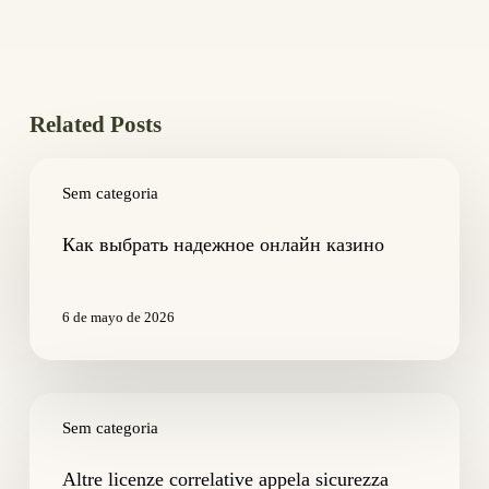
Related Posts
Как
выбрать
Sem categoria
надежное
онлайн
Как выбрать надежное онлайн казино
казино
6 de mayo de 2026
Altre
licenze
Sem categoria
correlative
appela
Altre licenze correlative appela sicurezza