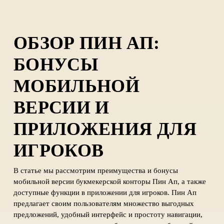
ОБЗОР ПИН АП:
БОНУСЫ
МОБИЛЬНОЙ
ВЕРСИИ И
ПРИЛОЖЕНИЯ ДЛЯ
ИГРОКОВ
В статье мы рассмотрим преимущества и бонусы
мобильной версии букмекерской конторы Пин Ап, а также
доступные функции в приложении для игроков. Пин Ап
предлагает своим пользователям множество выгодных
предложений, удобный интерфейс и простоту навигации,