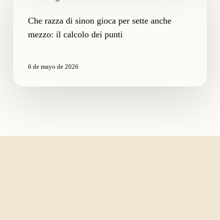
di
sinon
Che razza di sinon gioca per sette anche
gioca
mezzo: il calcolo dei punti
per
sette
anche
6 de mayo de 2026
mezzo:
il
calcolo
dei
punti