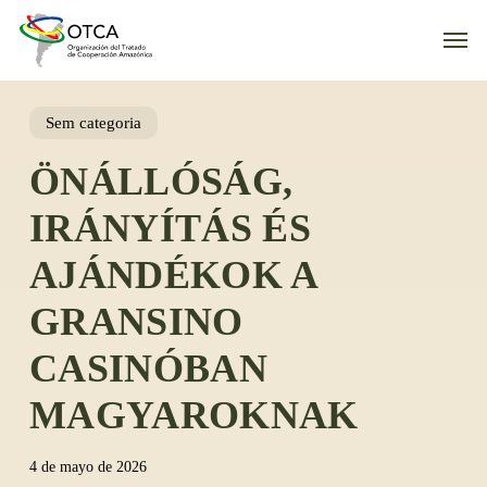
Skip
Men
to
main
content
Sem categoria
ÖNÁLLÓSÁG,
IRÁNYÍTÁS ÉS
AJÁNDÉKOK A
GRANSINO
CASINÓBAN
MAGYAROKNAK
4 de mayo de 2026