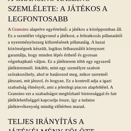
SZEMLÉLETE: A JÁTÉKOS A
LEGFONTOSABB
A
Gransino
alapelve egyértelmű: a játékos a középpontban áll.
Ez a szemlélet végigvonul a játékost, a feliratkozás pillanatától
a nyereményösszeg kifizetésének pillanatáig. A hazai
közönségnek készült, logikus felhasználói környezet
garantálja, hogy minden lépés érthető és gyorsan
végrehajtható váljon. Ez a játékterem több egy egyszerű
játékteremnél. Inkább, mint egy személyre szabott
szórakozóhely, ahol te határozod meg, mikor szeretnél
játszani, mit játszol, és hogyan. Ez a kontroll adja a igazi
szabadság élményét, ami a jelenlegi piacon alapfeltétel. A
Gransino ezt a szabadságot megbízható biztonsággal és fair
játéklehetőséggel kapcsolja össze, így a tudatos
játéktevékenység mindig előtérben marad.
TELJES IRÁNYÍTÁS A