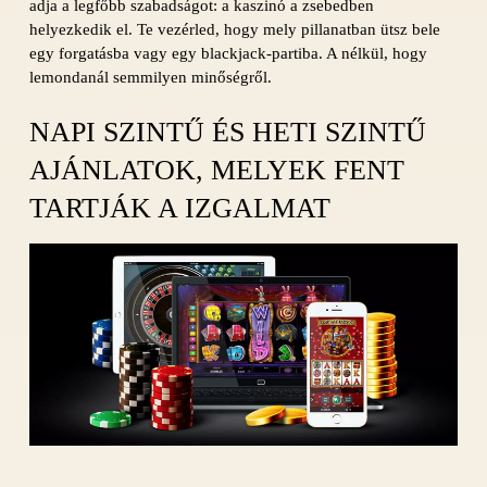
adja a legfőbb szabadságot: a kaszinó a zsebedben
helyezkedik el. Te vezérled, hogy mely pillanatban ütsz bele
egy forgatásba vagy egy blackjack-partiba. A nélkül, hogy
lemondanál semmilyen minőségről.
NAPI SZINTŰ ÉS HETI SZINTŰ
AJÁNLATOK, MELYEK FENT
TARTJÁK A IZGALMAT