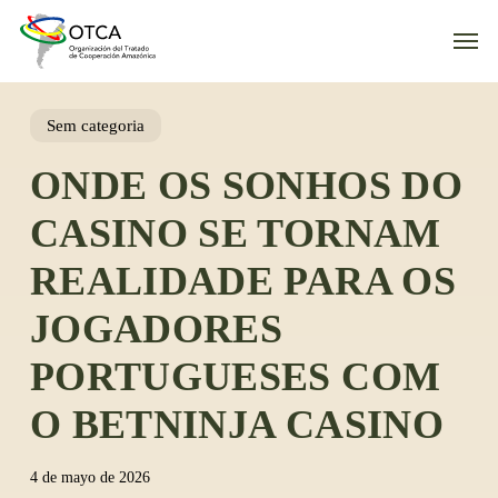
Skip
Men
to
main
content
Sem categoria
ONDE OS SONHOS DO
CASINO SE TORNAM
REALIDADE PARA OS
JOGADORES
PORTUGUESES COM
O BETNINJA CASINO
4 de mayo de 2026