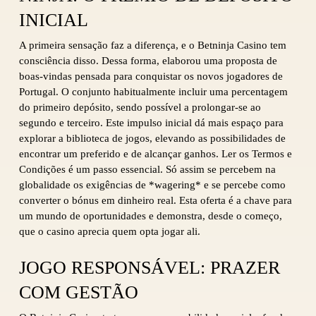
INICIAL
A primeira sensação faz a diferença, e o Betninja Casino tem
consciência disso. Dessa forma, elaborou uma proposta de
boas-vindas pensada para conquistar os novos jogadores de
Portugal. O conjunto habitualmente incluir uma percentagem
do primeiro depósito, sendo possível a prolongar-se ao
segundo e terceiro. Este impulso inicial dá mais espaço para
explorar a biblioteca de jogos, elevando as possibilidades de
encontrar um preferido e de alcançar ganhos. Ler os Termos e
Condições é um passo essencial. Só assim se percebem na
globalidade os exigências de *wagering* e se percebe como
converter o bónus em dinheiro real. Esta oferta é a chave para
um mundo de oportunidades e demonstra, desde o começo,
que o casino aprecia quem opta jogar ali.
JOGO RESPONSÁVEL: PRAZER
COM GESTÃO