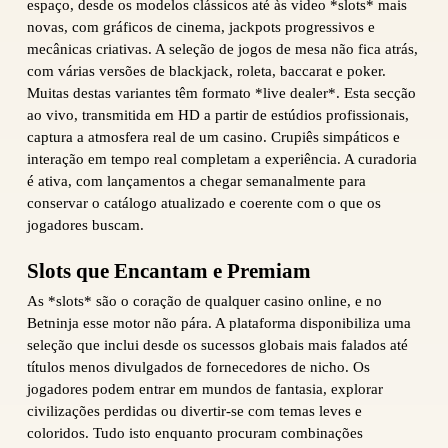
espaço, desde os modelos clássicos até às video *slots* mais
novas, com gráficos de cinema, jackpots progressivos e
mecânicas criativas. A seleção de jogos de mesa não fica atrás,
com várias versões de blackjack, roleta, baccarat e poker.
Muitas destas variantes têm formato *live dealer*. Esta secção
ao vivo, transmitida em HD a partir de estúdios profissionais,
captura a atmosfera real de um casino. Crupiês simpáticos e
interação em tempo real completam a experiência. A curadoria
é ativa, com lançamentos a chegar semanalmente para
conservar o catálogo atualizado e coerente com o que os
jogadores buscam.
Slots que Encantam e Premiam
As *slots* são o coração de qualquer casino online, e no
Betninja esse motor não pára. A plataforma disponibiliza uma
seleção que inclui desde os sucessos globais mais falados até
títulos menos divulgados de fornecedores de nicho. Os
jogadores podem entrar em mundos de fantasia, explorar
civilizações perdidas ou divertir-se com temas leves e
coloridos. Tudo isto enquanto procuram combinações