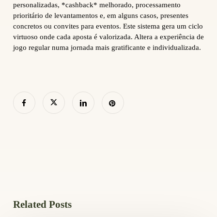
personalizadas, *cashback* melhorado, processamento
prioritário de levantamentos e, em alguns casos, presentes
concretos ou convites para eventos. Este sistema gera um ciclo
virtuoso onde cada aposta é valorizada. Altera a experiência de
jogo regular numa jornada mais gratificante e individualizada.
Related Posts