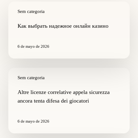
Как
выбрать
Sem categoria
надежное
онлайн
Как выбрать надежное онлайн казино
казино
6 de mayo de 2026
Altre
licenze
Sem categoria
correlative
appela
Altre licenze correlative appela sicurezza
sicurezza
ancora tenta difesa dei giocatori
ancora
tenta
difesa
6 de mayo de 2026
dei
giocatori