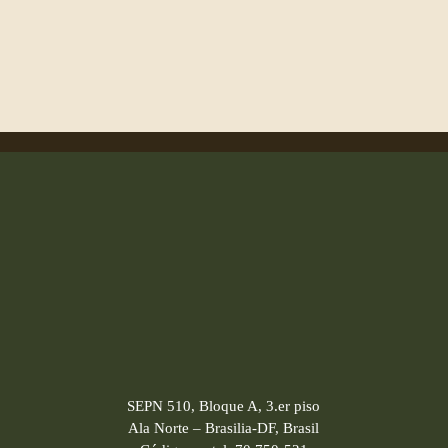
SEPN 510, Bloque A, 3.er piso
Ala Norte – Brasilia-DF, Brasil