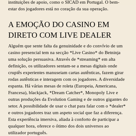
instituições de apoio, como o SICAD em Portugal. O bem-
estar dos jogadores está no coração da sua operação.
A EMOÇÃO DO CASINO EM
DIRETO COM LIVE DEALER
Alguém que sente falta da genuinidade e do convívio de um
casino presencial tem na secção *Live Casino* do Betninja
uma solução persuasiva. Através de *streaming* em alta
definição, os utilizadores sentam-se a mesas digitais onde
crupiês experientes manuseiam cartas autênticas, fazem girar
rodas autênticas e interagem com os jogadores. A diversidade
espanta. Há várias mesas de roleta (Europeia, Americana,
Francesa), blackjack, *Dream Catcher*, Monopoly Live e
outras produções da Evolution Gaming e de outros gigantes do
setor. A possibilidade de usar o chat para falar com o *dealer*
e outros jogadores traz um aspeto social que faz a diferença.
Esta experiência imersiva, aliada à conforto de participar a
qualquer hora, oferece o ótimo dos dois universos ao
utilizador português.